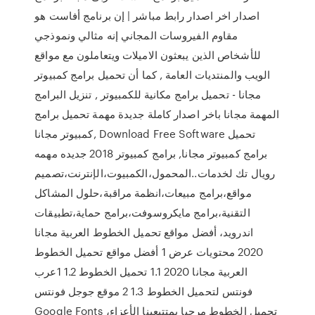
اصدار اخر اصدار رابط مباشر | إن برنامج أفاست هو
مقاوم الفيروسات المجاني إنه مثالي ونموذجي
للأشخاص الذين يبعثون الاميلات ويتعاملون مع مواقع
الويب والمنتديات العامة , كما أن تحميل برامج كمبيوتر
مجانا - تحميل برامج مكانية للكمبيوتر , تنزيل البرامج
المهمة مجانا باخر اصدار كاملة جديدة مهمة تحميل برامج
كمبيوتر مجانا, Download Free Software تحميل
برامج كمبيوتر مجانا, برامج كمبيوتر 2018 جديده مهمه
رويال تك لخدمات..المحمول،الكمبيوت،الإنترنت،تصميم
مواقع،برامج مبيعات،انظمة مراقبة،حلول المشاكل
التقنية،برامج مايكروسوفت،برامج حماية،تطبيقات
اندرويد، أفضل مواقع تحميل الخطوط العربية مجانا
2020 محتويات عرض 1 أفضل مواقع تحميل الخطوط
العربية مجانا 2020 1.1 تحميل الخطوط 1.2 1عرب
فونتس لتحميل الخطوط 1.3 2 موقع جوجل فونتس
Google Fonts تحميل الخطوط مرحبا بمتتبعينا الأعزاء،