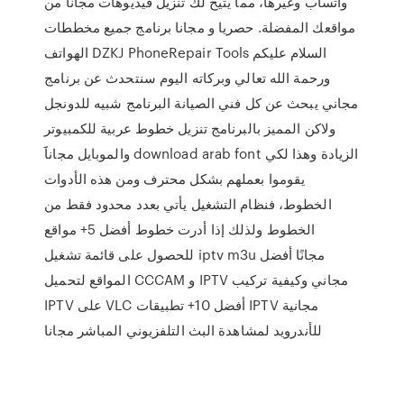
واتساب وغيرها، مما يتيح لك تنزيل فيديوهات مجاناً من
مواقعك المفضلة. حصريا و مجانا برنامج جميع مخططات
الهواتف DZKJ PhoneRepair Tools السلام عليكم
ورحمة الله تعالي وبركاته اليوم سنتحدث عن برنامج
مجاني يبحث عن كل فني الصيانة البرنامج شبيه للدونجل
ولاكن المميز بالبرنامج تنزيل خطوط عربية للكمبيوتر
والموبايل مجاناََ download arab font الزيادة وهذا لكي
يقوموا بعملهم بشكل محترف ومن هذه الأدوات
الخطوط، فنظام التشغيل يأتي بعدد محدود فقط من
الخطوط ولذلك إذا أدرت خطوط أفضل 5+ مواقع
للحصول على قائمة تشغيل iptv m3u مجانًا أفضل
المواقع لتحميل CCCAM و IPTV مجاني وكيفية تركيب
IPTV على VLC أفضل 10+ تطبيقات IPTV مجانية
للأندرويد لمشاهدة البث التلفزيوني المباشر مجانا