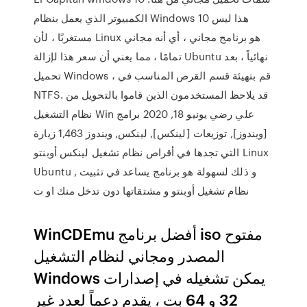
الكمبيوتر الذي يعمل بنظام Windows 10 هذا ليس
مستغربًا ، لأن Linux هو برنامج مجاني ، أي أنه مجاني
تمامًا ، مما يعني أن سعر هذا لإزالة Ubuntu نهائياً ، بعد
تحميل Windows ، قم بتهيئة قسم القرص المناسب في
NTFS. قد يلاحظ المستخدمون الذين قاموا بالتحويل من
نظام التشغيل Win علي رضي يونيو 18, 2020 برامج
[ويندوز], توزيعات [لينكس], لينكس, ويندوز 1,463 زيارة
التي تجدها في أقراص نظام تشغيل لينكس أوبنتو Linux
Ubuntu , و ذلك لسهولة هو برنامج يساعد في تثبيت
نظام تشغيل أوبنتو و مشتقاتها دون تدخل منك او ت
WinCDEmu أفضل برنامج iso مفتوح
المصدر ومجاني لنظام التشغيل
Windows يمكن تشغيله في إصدارات
32 و 64 بت ، يقدم دعماً لعدد غير