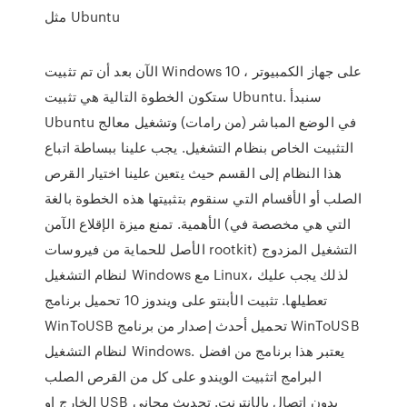
مثل Ubuntu
الآن بعد أن تم تثبيت Windows 10 على جهاز الكمبيوتر ،
ستكون الخطوة التالية هي تثبيت Ubuntu. سنبدأ
Ubuntu في الوضع المباشر (من رامات) وتشغيل معالج
التثبيت الخاص بنظام التشغيل. يجب علينا ببساطة اتباع
هذا النظام إلى القسم حيث يتعين علينا اختيار القرص
الصلب أو الأقسام التي سنقوم بتثبيتها هذه الخطوة بالغة
الأهمية. تمنع ميزة الإقلاع الآمن (التي هي مخصصة في
الأصل للحماية من فيروسات rootkit) التشغيل المزدوج
لنظام التشغيل Windows مع Linux، لذلك يجب عليك
تعطيلها. تثبيت الأبنتو على ويندوز 10 تحميل برنامج
WinToUSB تحميل أحدث إصدار من برنامج WinToUSB
لنظام التشغيل Windows. يعتبر هذا برنامج من افضل
البرامج اتثبيت الويندو على كل من القرص الصلب
الخارج او USB بدون اتصال بالإنترنت. تحديث مجاني