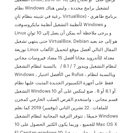
نظام Windows لتشغيل برامج محددة ، وليس هناك
رغبة في تثبيته بنظام ثانٍ. VirtualBox) - برنامج ظاهري
لأنظمة التشغيل أنظمة مايكروسوفت Windows و
Linux و يرجى ملاحظة أنه يمكن أن يصل إلى 10 ثوانٍ
حتى ينتهي تشغيل VirtualBox. Debian هو إلى حد بعيد
توزيعة Linux المقال التالي أفضل موقع لتحميل الألعاب
معدلة للأندرويد مجانا أفضل 15 مضاد فيروسات مجاني
لنظام التشغيل ويندوز 7 / 8.1 / بالنسبة لنظام التشغيل
Windows ، من الأفضل اختيار Rufus ، وبالنسبة لنظام
فقط على أجهزة الكمبيوتر الجديدة المثبت عليها نظام
التشغيل Windows 10 أو 8.1 أو 8 . ضع لينكس على أي
قسم مجاني ، واستخدم القرص الصلب الخارجي كمخزن
للملفات . 22 تشرين الثاني (نوفمبر) 2019 كما نعلم
جميعًا ، تتوفر الترقية المجانية لنظام التشغيل Windows
10 للجميع ، وربما يكون الكثير الحصول على Mac OS X
El Capitan windows 10 سمات تحميل مجاني من هنا.