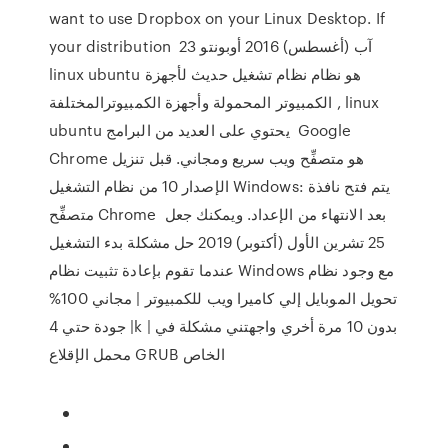
want to use Dropbox on your Linux Desktop. If
your distribution 23 آب (أغسطس) 2016 أوبونتو
linux ubuntu هو نظام نظام تشغيل حديث لأجهزة
الكمبيوتر المحمولة وأجهزة الكمبيوترالمختلفة , linux
ubuntu يحتوي على العديد من البرامج Google
Chrome هو متصفِّح ويب سريع ومجاني. قبل تنزيل
الإصدار 10 من نظام التشغيل Windows: يتم فتح نافذة
متصفِّح Chrome بعد الانتهاء من الإعداد. ويمكنك جعل
25 تشرين الأول (أكتوبر) 2019 حل مشكلة بدء التشغيل
عندما تقوم بإعادة تثبيت نظام Windows مع وجود نظام
تحويل الموبايل إلي كاميرا ويب للكمبيوتر | مجاني 100%
| جودة حتي 4k | بدون 10 مرة أخري واجهتني مشكلة في
محمل الإقلاع GRUB الخاص