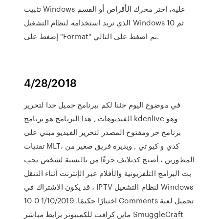
تثبيت Windows عليه، اختر محرك الأقراص أو القسم
الذي تريد استخدامه لنظام التشغيل Windows 10 ثم
إضغط على "Format" ثم اضغط على التالي.
4/28/2018
في موضوع اليوم جئنا لكم ببرنامج جميل جدا لتحرير
الفيديوهات , هذا البرنامج هو برنامج kdenlive وهو
برنامج حر ومفتوح المصدر لتحرير الفيديو مبني على
تقنيات MLT، كدي و كيو تي , ويديره فريق صغير من
المطورين ، أصبح كدنلايف جزءًا من بالنسبة لشخص يحب
بث البرامج التلفزيونية والأفلام عبر الإنترنت أثناء التنقل
، قد يكون الاشتراك في IPTV لنظام التشغيل Windows
10 اختيارًا حكيمًا. 1/10/2019 0 Comments تحميل لعبة
ماين كرافت للكمبيوتر برابط مباشر SmuggleCraft