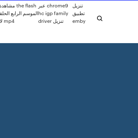
تنزيل
عبر chrome9
مشاهدة مسل
تطبيق
hc igp family
emby
driver تنزيل
لاين تحميل mp4