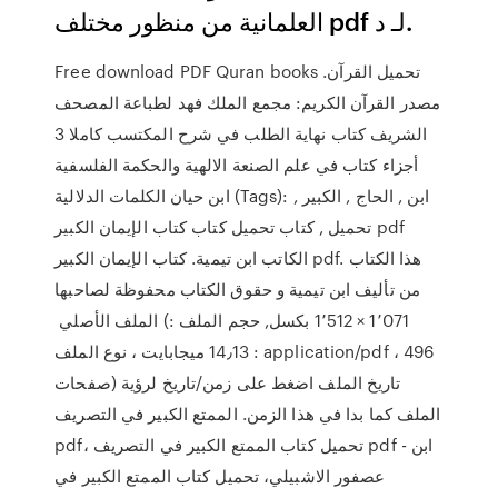
العلمانية من منظور مختلف pdf لـ د.
Free download PDF Quran books تحميل القرآن.
مصدر القرآن الكريم: مجمع الملك فهد لطباعة المصحف
الشريف كتاب نهاية الطلب في شرح المكتسب كاملا 3
أجزاء كتاب في علم الصنعة الالهية والحكمة الفلسفية
ابن حيان الكلمات الدلالية (Tags): ابن , الحاج , الكبير ,
تحميل , كتاب تحميل كتاب كتاب الإيمان الكبير pdf
الكاتب ابن تيمية. كتاب الإيمان الكبير pdf. هذا الكتاب
من تأليف ابن تيمية و حقوق الكتاب محفوظة لصاحبها
الملف الأصلي ‏ (1٬071 × 1٬512 بكسل, حجم الملف :
14٫13 ميجابايت ، نوع الملف : application/pdf ، 496
صفحات) تاريخ الملف اضغط على زمن/تاريخ لرؤية
الملف كما بدا في هذا الزمن. الممتع الكبير في التصريف
pdf، تحميل كتاب الممتع الكبير في التصريف pdf - ابن
عصفور الاشبيلي، تحميل كتاب الممتع الكبير في