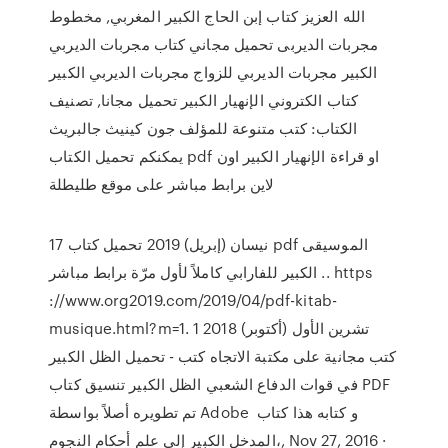
الله العزيز كتاب إبن الحاج الكبير المغربي, مخطوط
مجربات الديربى تحميل مجاني كتاب مجربات الديربي
الكبير مجربات الديربي للزواج مجربات الديربي الكبير
كتاب الكتروني الإنهيار الكبير تحميل مجانا, تصنيف
الكتاب: كتب متنوعة للمؤلف جون كينيث جالبريث
يمكنكم تحميل الكتاب pdf او قراءة الإنهيار الكبير اون
لاين برابط مباشر على موقع طليطلة
17 نيسان (إبريل) 2019 تحميل كتاب pdf الموسيقى
الكبير للفارابي كاملاً لأول مرّة برابط مباشر .. https
://www.org2019.com/2019/04/pdf-kitab-
musique.html?m=1. 1 تشرين الأول (أكتوبر) 2018
كتب مجانية على مكتبة الاتجاه كتب - تحميل الظل الكبير
في قوات الدفاع الشعبي الظل الكبير تنسيق كتاب PDF
تم تطويره أصلاً بواسطة Adobe و كتابه هذا كتاب
المدخل الكبير إلى علم أحكام النجوم،, Nov 27, 2016 ·