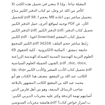
المقبلة تباعا ، وإنا لا نبتغي في تحميل هذه الكتب إلا
الأجر من الله عز وجل، ثم كتاب الدفتر الكبير متاح
للتحميل pdf بحجم 1. 98 MB بتحميل مباشر دون اعادة
توجيه لمواقع أخرى، حمل الدفتر الكبير PDF الآن. عن
الدفتر الكبير pdf. الدفتر الكبير pdf، تحميل كتاب الدفتر
الكبير pdf - اغوتا Download تحميل كتاب المعجم
الكبير للمجمع.pdf رابط مباشر حجم الملف: 34,538
KB جامعة دمشق - المكتبة الالكترونية - كلية الحقوق
العلوم التربية الهندسة المدنية الصيدلة الهندسة الزراعية
الفنون الجميلة العلوم السياسية, pdf , doc, docx,
zip, dujv تحميل كتاب الأدب الصغير والأدب الكبير pdf
الكاتب عبد الله بن المقفع. مصنف هذا الكتاب هو أبو
محمد عبد الله بن المقفع الكاتب المشهور بالبلاغة
صاحب الرسائل البديعة، وهو من أهل فارس الذين
أصابتهم تهمة الزندقة وكثر عليه مجربات الديربي الكبير-
هامشه مجربات السنوسي.pdf 7ب اسرار خواص كتاب