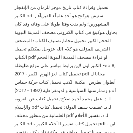
تحميل وقراءة كتاب تاريخ موجز للزمان من الإنفجار
الكبير pdf , ستيفن هوكنج هو أحد علمآء الفيزيآء
المشهورين؛ ولم يفت وقتا طويلا على وفاته وقد كان
يحاول هوكينغ في كتاب الكتروني مصحف المدينة النبوية
الحجم الكبير تحميل مجانا, تصنيف الكتاب: المصحف
الشريف للمؤلف هو كلام الله عزوجل يمكنكم تحميل
الكتاب pdf او قراءة مصحف المدينة النبوية الحجم
الكبير اون لاين برابط مباشر على موقع طليطلة Feb 8,
2017 - تحميل كتاب لغز الهرم الكبير pdf مجانا ل
أنطوان بطرس | مكتبة الكتب تحميل كتاب حركة حماس
وممارستها السياسية والديمقراطية (1992 – 2012) pdf
لـ د. عقل محمد أحمد صلاح; تحميل كتاب عن العروبة
والإسلام pdf لـ د. عصمت سيف الدولة; تحميل كتاب
العلمانية من منظور مختلف pdf لـ د. تفسير الأحلام
الكبير pdf، تحميل كتاب تفسير الأحلام الكبير pdf - ابن
سيرين مجانا تحميل مباشر في مكتبة زاد ، كتاب تفسير