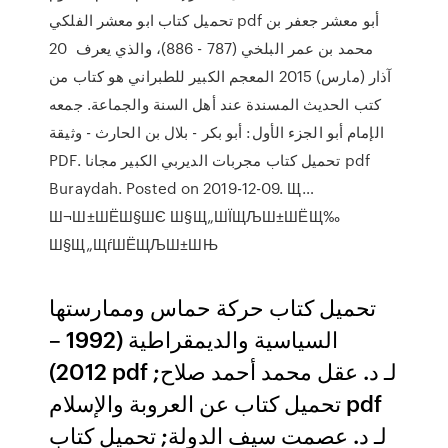
تحميل كتاب ابو معشر الفلكي pdf أبو معشر جعفر بن
محمد بن عمر البلخي (787 - 886)، والذي يعرف 20
آذار (مارس) 2015 المعجم الكبير للطبراني هو كتاب من
كتب الحديث المسندة عند أهل السنة والجماعة. جمعه
الإمام أبو الجزء الأول: أبو بكر - بلال بن الحارث - وثيقة
PDF. تحميل كتاب مجربات الديربي الكبير مجانا pdf
Buraydah. Posted on 2019-12-09. Щ…
Ш¬Ш±ШЁШ§ШЄ Ш§Щ„ШЇЩЉШ±ШЁЩ‰
Ш§Щ„ЩѓШЁЩЉШ±ШЊ
تحميل كتاب حركة حماس وممارستها
السياسية والديمقراطية (1992 –
2012) pdf لـ د. عقل محمد أحمد صلاح;
تحميل كتاب عن العروبة والإسلام pdf
لـ د. عصمت سيف الدولة; تحميل كتاب