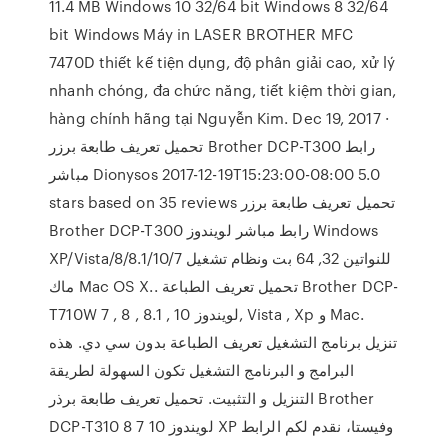
11.4 MB Windows 10 32/64 bit Windows 8 32/64
bit Windows Máy in LASER BROTHER MFC
7470D thiết kế tiện dụng, độ phân giải cao, xử lý
nhanh chóng, đa chức năng, tiết kiệm thời gian,
hàng chính hãng tại Nguyễn Kim. Dec 19, 2017 ·
تحميل تعريف طابعة برزر Brother DCP-T300 رابط
مباشر Dionysos 2017-12-19T15:23:00-08:00 5.0
stars based on 35 reviews تحميل تعريف طابعة برزر
Brother DCP-T300 رابط مباشر لويندوز Windows
XP/Vista/8/8.1/10/7 للنواتين 32, 64 بت ونظام تشغيل
ماك Mac OS X.. تحميل تعريف الطباعة Brother DCP-
T710W لويندوز 10 , 8.1 , 8 , 7, Vista , Xp و Mac.
تنزيل برنامج التشغيل تعريف الطباعة بدون سي دي. هذه
البرامج و البرنامج التشغيل تكون السهولة لطريقة
التنزيل و التثبيت. تحميل تعريف طابعة برذر Brother
DCP-T310 لويندوز 10 7 8 XP وفيستا، نقدم لكم الرابط