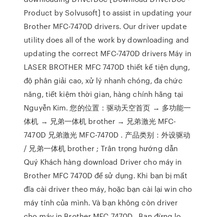
Product by Solvusoft] to assist in updating your
Brother MFC-7470D drivers. Our driver update
utility does all of the work by downloading and
updating the correct MFC-7470D drivers Máy in
LASER BROTHER MFC 7470D thiết kế tiện dụng,
độ phân giải cao, xử lý nhanh chóng, đa chức
năng, tiết kiệm thời gian, hàng chính hãng tại
Nguyễn Kim. 您的位置：驱动天空首页 → 多功能一
体机 → 兄弟一体机 brother → 兄弟激光 MFC-
7470D 兄弟激光 MFC-7470D . 产品类别：外设驱动
/ 兄弟一体机 brother ; Trân trọng hướng dẫn
Quý Khách hàng download Driver cho máy in
Brother MFC 7470D để sử dụng. Khi bạn bị mất
đĩa cài driver theo máy, hoặc bạn cài lại win cho
máy tính của mình. Và bạn không còn driver
cho máy in Brother MFC 7470D . Bạn đừng lo