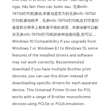
ngại, hãy làm theo các bước sau: 兄弟mfc-
7470d打印机驱动,本驱动是官方的兄弟mfc-7470d
打印机驱动程序，兄弟mfc-7470d打印机在打印复印
速度和分辨率上都有着不错的表现，本驱动够可以解
决兄弟mfc-7470d打印机的各种连接问题,您可以 …
Windows 10 Compatibility If you upgrade from
Windows 7 or Windows 8.1 to Windows 10, some
features of the installed drivers and software
may not work correctly. Recommended
download if you have multiple Brother print
devices, you can use this driver instead of
downloading specific drivers for each separate
device. This Universal Printer Driver for PCL
works with a range of Brother monochrome
devices using PCL5e or PCL6 emulation.