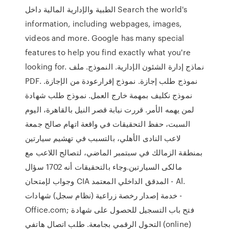
الطبية والإدارية المالية داخل Search the world's
information, including webpages, images,
videos and more. Google has many special
features to help you find exactly what you're
looking for. نماذج إدارة الشئون الإدارية. النموذج. ملف
PDF. نموذج طلب إجازة. نموذج إقرارعودة من الإجازة.
نموذج نكليف بمهمة خارج العمل. نموذج طلب شهادة
لمن يهمه الأمر. قررت نيابة قصر النيل بالقاهرة، اليوم
السبت، حفظ التحقيقات في واقعة اتهام صالح جمعة
لاعب النادى الأهلي، بالتسبب في تهشيم سيارتين
بمنطقة الزمالك في سبتمبر الماضي، لتصالح اللاعب مع
مالكى السيارتين.وجاء بالتحقيقات أنه 1702 سؤال
وجواب لإمتحان CIA المدقق الداخلي المعتمد - Al.
خدمة إصدار رخصة زراعية (نظام سجل) شهادات -
Office.com; فتح باب التسجيل للحصول على شهادة
التحول الرقمي بجامعة. طلب اتصال هاتفي (online)