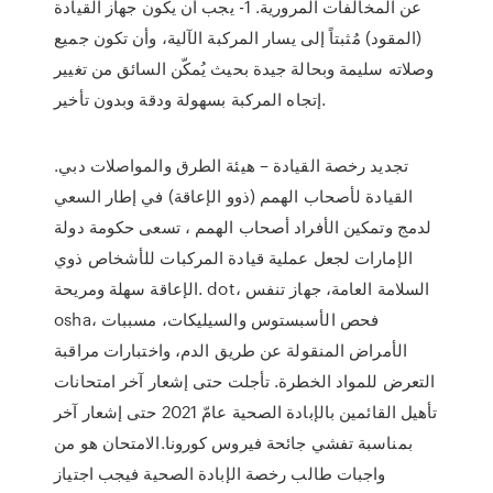
عن المخالفات المرورية. 1- يجب أن يكون جهاز القيادة
(المقود) مُثبتاً إلى يسار المركبة الآلية، وأن تكون جميع
وصلاته سليمة وبحالة جيدة بحيث يُمكّن السائق من تغيير
إتجاه المركبة بسهولة ودقة وبدون تأخير.
تجديد رخصة القيادة – هيئة الطرق والمواصلات دبي.
القيادة لأصحاب الهمم (ذوو الإعاقة) في إطار السعي
لدمج وتمكين الأفراد أصحاب الهمم ، تسعى حكومة دولة
الإمارات لجعل عملية قيادة المركبات للأشخاص ذوي
الإعاقة سهلة ومريحة. dot، السلامة العامة، جهاز تنفس
osha، فحص الأسبستوس والسيليكات، مسببات
الأمراض المنقولة عن طريق الدم، واختبارات مراقبة
التعرض للمواد الخطرة. تأجلت حتى إشعار آخر امتحانات
تأهيل القائمين بالإبادة الصحية عامّ 2021 حتى إشعار آخر
بمناسبة تفشي جائحة فيروس كورونا.الامتحان هو من
واجبات طالب رخصة الإبادة الصحية فيجب اجتياز