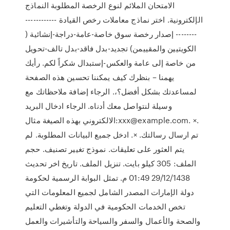
الامتحان الملائم لنوع الرخصة المطلوبة النماذج
الإلكترونية. اختر نماذج معاملات رخص القيادة ------------
-------- إصدار رخصة سوق خاصة-عامة-دراجة-إنشائية (
الكويتيين والمقييمن) تجديد-بدل فاقد-بدل تالف-تحويل
من خاصة إلى عامة والعكس-إستبدال شكراً لكم. رأيك
يهمنا – بنظرك كيف يمكننا تحسين هذه الصفحة
لمساعدتك بشكل أفضل؟،. الرجاء إضافة ملاحظاتك مع
وسيلة لنتواصل معك أدناه. الرجاء ادخال البريد
الالكتروني بهذه الصيغة مثال:xxx@example.com. ×.
تم ارسال رسالتك. ×. ادخل جميع البيانات المطلوبة. لم
يتم العثور على تعليقات. نموذج تغيير تصنيف. حجم
الملف: 305 كيلو بايت. تنزيل الملف. تاريخ اخر تحديث
29/12/1438 01:49 م. تمثل البوابة الرسمية لحكومة
دولة الإمارات المصدر الشامل لجميع المعلومات التي
تخص الخدمات الحكومية في الدولة وتغطي التعليم
والصحة والأعمال والسفر والسياحة والتأشيرات والعمل