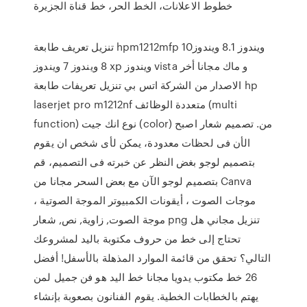
خطوط الاعلانات، الخط الحر، خط قناة الجزيرة
تنزيل تعريف طابعة hpm1212mfp 10ويندوز 8.1 ويندوز
8 ويندوز 7 ويندوز xp ويندوز vista و ماك مجانا أخر
الاصدار من الشركة اتس بي تنزيل تعريفات طابعة hp
laserjet pro m1212nf متعددة الوظائف (multi
function) نوع انك جيت (color) من. تصميم شعار اصبح
الأن فى لحظات معدودة، يمكن لأى شخص ان يقوم
بتصميم لوجو بغض النظر عن خبرته فى التصميم، قم
بتصميم لوجو الآن مع بعض السحر مجانا من Canva
موجات الصوت ، أيقونات الكمبيوتر الموجة الصوتية ،
موجة الصوت, زاوية, نص, شعار png تنزيل مجاني هل
تحتاج إلى خط من حروف مكتوبة باليد لمشروعك
التالي؟ تحقق من قائمة الموارد المذهلة بالأسفل! أفضل
26 خط مكتوب يدويا مجانا خط اليد هو فن جميل لمن
يهتم بالخطابات الخطية. يقوم الفنانون بصعوبة بإنشاء