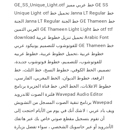
GE_SS_Unique_Light.otf خط عربي مميز GE SS
Unique Light otf تحميل خط Janna LT Regular خط
الجنة Janna LT Regular خط الجنة GE Thameen خط
العربي الثمين GE Thameen Light Light خط otf ttf
download تحميل تنزيل خطوط عربية Arabic Font
للفوتوشوب للتصميم يونيكود عربي GE Thameen خط
خطوط عربية ،تحميل خطوط عربية، خطوط عربيه
للفوتوشوب، للتصميم، خطوط فوتوشوب جديدة،
تصميم، الخط الكوفي، خطوط النسخ، خط الثلث، خط
الرقعة، خطوط الديوان، الخط المغربي، الفارسي،
خطوط الاعلانات، الخط الحر، خط قناة الجزيرة برنامج
فلترة الصوت للاندرويد Wavepad Audio Editor
برنامج تنقية الصوت المسجل من التشويش Wavepad
ويف باد عربي : لاشك أنك في يوم من الأيام احتجت إلى
أن تقوم بتسجيل مقطع صوتي خاص بك عبر هاتفك
الأندرويد أو عبر حاسوبك الشخصي ، سواء تفضل بزيارة