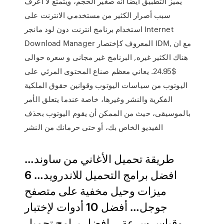
يميز التطبيق ايضاً أنه صغير الحجم، ويتمتع لا أعرف
سبب أصرار الكثير من مستخدمي الانترنت على
استخدام برنامج انترنت دون لود مانجر Internet
Download Manager المعروف كإختصار IDM, مع ان
هناك الكثير غيره, البرنامج غير مجانى و سعره حوالى
$24.95. يعاني معظم صناع المحتوى المرئي على
اليوتوب من سياسات اليوتوب وقوانين حقوق الملكية
الفكرية والنشر وغيرها، خاصة عندما يتعلق الأمر
بالموسيقى، حيث من الممكن أن يقوم اليوتوب بحذف
الفيديو الخاص بك، أو حتى حرمانك من النشر
طريقة تحميل الأغاني من ساوند…
افضل برامج التحميل للاندرويد… 6
ميزات وحيل مخفية على متصفح
جوجل… أفضل 10 أدوات لإختبار
وقياس سرعة… افضل برامج تحميل