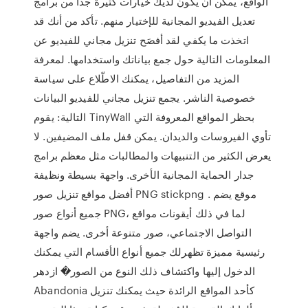
الواقع، يمكن أن يكون لديك خيارات كثيرة جدا من برامج
تعديل الفيديو المجانية للإختيار منهم. تأكد من أنك قد
اتخذت ما يكفي لقد أفصَح تنزيل مجاني للفيديو عن
المعلومات التالية حول جمع بياناتك واستخدامها. لمعرفة
المزيد من التفاصيل، يمكنك الاطّلاع على سياسة
خصوصية الناشر. يجمع تنزيل مجاني للفيديو البيانات
التالية: يقوم TinyWall بحظر المواقع المعروفة التي
تأوي الفيروسات والديدان. يمكن قفل ملف المضيفين. لا
يعرض الكثير من التنبيهات والمطالبات مثل معظم برامج
جدار الحماية المجانية الأخرى. واجهة بسيطة ونظيفة
أفضل مواقع تنزيل صور PNG stickpng . موقع يضم
جميع أنواع صور PNG، لما في ذلك أيقونات مواقع
التواصل الاجتماعي، صور متنوعة أخرى. يضم واجهة
رئيسية مميزة تظهرلك جميع أنواع الأقسام التي يمكنك
الدخول إليها واكتشاف ذلك النوع من الصور� ازدهر
Abandonia كأحد المواقع الرائدة حيث يمكنك تنزيل