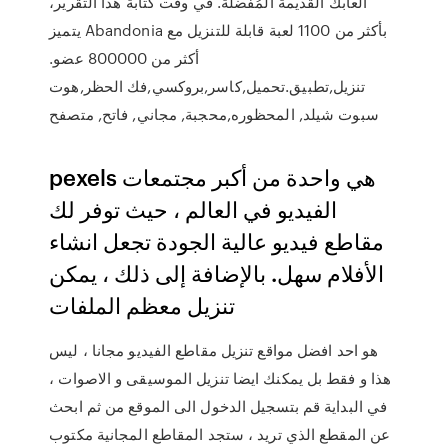
ألعابك القديمة المُفضلة. في وقت كتابة هذا التقرير،
يتميز Abandonia بأكثر من 1100 لعبة قابلة للتنزيل مع
أكثر من 800000 عضو.
تنزيل,تطبيق.تحميل,كاسر,بروكسي,فك الحظر,هوت
سبوت شيلد, المحظوره,محجبة, مجاني, فاتح, متصفح
pexels هي واحدة من أكبر مجتمعات
الفيديو في العالم ، حيث توفر لك
مقاطع فيديو عالية الجودة تجعل انشاء
الأفلام سهل. بالإضافة إلى ذلك ، يمكن
تنزيل معظم الملفات
هو احد افضل مواقع تنزيل مقاطع الفيديو مجانا ، ليس
هذا و فقط بل يمكنك ايضا تنزيل الموسيقى و الاصوات ،
في البداية قم بتسجيل الدخول الى الموقع من ثم ابحث
عن المقطع الذي تريد ، ستجد المقاطع المجانية مكتوب