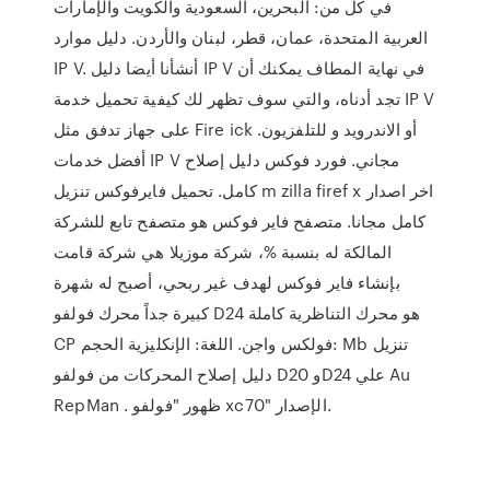
في كل من: البحرين، السعودية والكويت والإمارات
العربية المتحدة، عمان، قطر، لبنان والأردن. دليل موارد
IP V. أنشأنا أيضا دليل IP V في نهاية المطاف يمكنك أن
تجد أدناه، والتي سوف تظهر لك كيفية تحميل خدمة IP V
على جهاز تدفق مثل Fire ick أو الاندرويد و للتلفزيون.
أفضل خدمات IP V مجاني. فورد فوكس دليل إصلاح
كامل. تحميل فايرفوكس تنزيل m zilla firef x اخر اصدار
كامل مجانا. متصفح فاير فوكس هو متصفح تابع للشركة
المالكة له بنسبة %، شركة موزيلا هي شركة قامت
بإنشاء فاير فوكس لهدف غير ربحي، أصبح له شهرة
كبيرة جداً محرك فولفو D24 هو محرك التناظرية كاملة
CP فولكس واجن. اللغة: الإنكليزية الحجم: Mb تنزيل
دليل إصلاح المحركات من فولفو D20 وD24 علي Au
RepMan . ظهور "فولفو xc70" الإصدار.