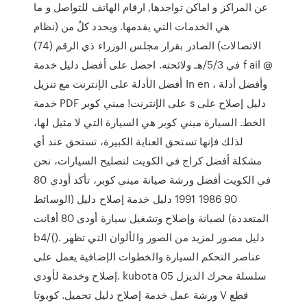
عن المراكز و اماكن تواجدها, ارقام الهاتف للتواصل و ما
هي الخدمات التي يقدمها. ويحدد كلٌ من (نظام
الاتصالات) الصادر بقرار مجلس الوزراء ذي الرقم (74)
في 5/3/هـ ولائحته. احصل على أفضل دليل خدمة f ail @
أفضل الأدلة على الإنترنت مع تنزيل In en ، وأفضل أدلة
خدمة PDF على الإنترنت! ميني كوبر s دليل إصلاح على
الخط. السيارة ميني كوبر هي السيارة التي لا مثيل لها،
لذلك فإنها تستحق العناية الكبيرة، تستحق عند أي
مشكلة أفضل كراج في الكويت لتصليح السيارات، نحن
في الكويت أفضل ورشة صيانة ميني كوبر، تأكد أودي 80
90 1986 1991 دليل خدمة إصلاح دليل (الوسائط
المتعددة) لصيانة وإصلاح وتشغيل سيارة أودى 80 أفانت
b4/(). دليل مصور لمزيد من الصور والألوان التي تظهر
عناصر التحكم السيارة والخطوات الإضافية يعمل على
إصلاح وخدمة لأودي. kubota 05 سلسلة محرك الديزل
ورشة عمل خدمة إصلاح دليل تحميل. كوبوتا V قطع