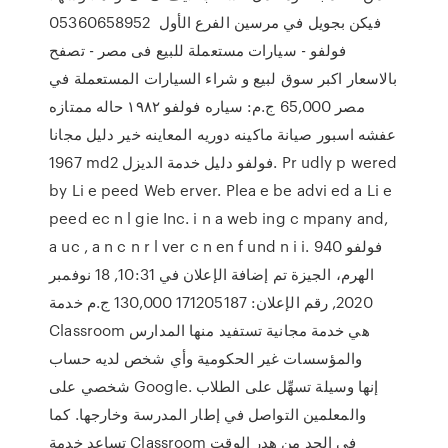
فيكن بجويل في مرسين الفرع الأول ️ 05360658952
فولفو - سيارات مستعملة للبيع فى مصر - تصفح
بالاسعار اكبر سوق لبيع و شراء السيارات المستعملة في
مصر 65,000 ج.م: سياره فولفو ١٩٨٢ حاله ممتازه
عفشه اسبور صيانة ماكينه دوريه المعاينه خير دليل مجانا
1967 md2 فولفو دليل خدمة الديزل. Pr udly p wered
by Li e peed Web erver. Plea e be advi ed a Li e
peed ec n l gie Inc. i n a web ing c mpany and,
a uc , a n c n r l ver c n en f und n i i. فولفو 940
الهرم، الجيزة تم إضافة الإعلان في 10:31, 18 نوفمبر
2020, رقم الإعلان: 171205187 130,000 ج.م خدمة
Classroom هي خدمة مجانية تستفيد منها المدارس
والمؤسسات غير الحكومية وأي شخص لديه حساب
شخصي على Google. إنها وسيلة تسهِّل على الطلاب
والمعلمين التواصل في إطار المدرسة وخارجها. كما
تساعد خدمة Classroom في الحد من هدر الوقت