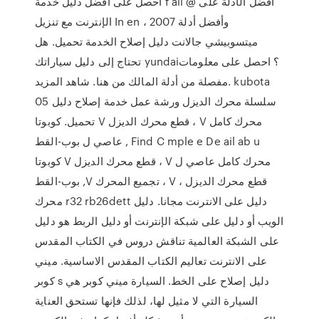
احصل على أفضل دليل خدمة f ail @ أفضل الأدلة على
الإنترنت مع تنزيل In en ، وأفضل أدلة 2007
ميتسوبيشي جالانت دليل إصلاح الخدمة تحميل. هل
تحتاج إلى دليل سياراتك yundai؟ احصل على معلومات
مفصلة من أدلة المالك من هنا. شاهد المزيد. kubota
05 سلسلة محرك الديزل ورشة عمل خدمة إصلاح دليل
تحميل. كوبوتا V قطع محرك الديزل ، V محرك كامل
عاصي ل بوب-القط , Find C mple e De ail ab u
كوبوتا V قطع محرك الديزل ، V محرك كامل عاصي ل
بوب-القط ,V تجميع المحرك ، V قطع محرك الديزل ،
محرك r32 rb26dett دليل على الانترنت مجانا. دليل
الويب أو دليل على شبكة الإنترنت أو دليل الربط هو دليل
على الشبكة العالمية تناقش دروس في الكتاب المقدس
على الانترنت تعاليم الكتاب المقدس الاساسية. ميني
كوبر s دليل إصلاح على الخط. السيارة ميني كوبر هي
السيارة التي لا مثيل لها، لذلك فإنها تستحق العناية