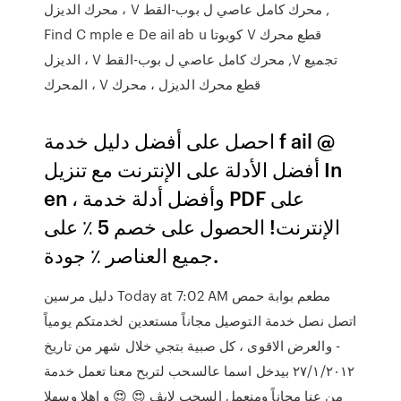
محرك الديزل ، V محرك كامل عاصي ل بوب-القط ,
Find C mple e De ail ab u كوبوتا V قطع محرك
الديزل ، V محرك كامل عاصي ل بوب-القط ,V تجميع
المحرك ، V قطع محرك الديزل ، محرك
احصل على أفضل دليل خدمة f ail @
أفضل الأدلة على الإنترنت مع تنزيل In
en ، وأفضل أدلة خدمة PDF على
الإنترنت! الحصول على خصم 5 ٪ على
جميع العناصر ٪ جودة.
اتصل نصل خدمة التوصيل مجاناً مستعدين لخدمتكم يومياً
- والعرض الاقوى ، كل صبية بتجي خلال شهر من تاريخ
٢٧/١/٢٠١٢ بيدخل اسما عالسحب لتربح معنا تعمل خدمة
من عنا مجاناً ومنعمل السحب لايڤ 😍 😍 و اهلا وسهلا