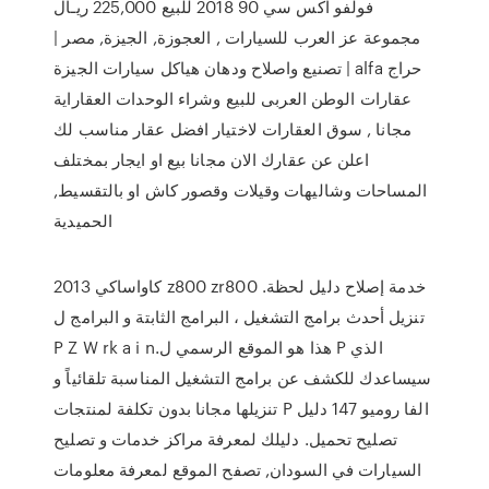
فولفو اكس سي 90 2018 للبيع 225,000 ريـال
مجموعة عز العرب للسيارات , العجوزة, الجيزة, مصر |
تصنيع واصلاح ودهان هياكل سيارات الجيزة | alfa حراج
عقارات الوطن العربى للبيع وشراء الوحدات العقاراية
مجانا , سوق العقارات لاختيار افضل عقار مناسب لك
اعلن عن عقارك الان مجانا بيع او ايجار بمختلف
المساحات وشاليهات وقيلات وقصور كاش او بالتقسيط,
الحميدية
2013 كاواساكي z800 zr800 خدمة إصلاح دليل لحظة.
تنزيل أحدث برامج التشغيل ، البرامج الثابتة و البرامج ل
P Z W rk a i n.هذا هو الموقع الرسمي ل P الذي
سيساعدك للكشف عن برامج التشغيل المناسبة تلقائياً و
تنزيلها مجانا بدون تكلفة لمنتجات P الفا روميو 147 دليل
تصليح تحميل. دليلك لمعرفة مراكز خدمات و تصليح
السيارات في السودان, تصفح الموقع لمعرفة معلومات