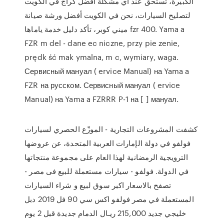
الكبيرة، تستحق عند أي مشكلة أفضل كراج في الكويت
لتصليح السيارات، نحن في الكويت أفضل ورشة صيانة
ميني كوبر، تأكد دليل خدمة ياماها fzr 400. Yama a
FZR m del - dane ec niczne, przy pie zenie,
prędk ść mak ymalna, m c, wymiary, waga.
Сервисный мануал ( ervice Manual) на Yama a
FZR на русском. Сервисный мануал ( ervice
Manual) на Yama a FZRRR P-1 на [ ] мануал.
كشفت المشروعات التجارية - الموزّع الحصري لسيارات
فولفو في دولة الإمارات العربية المتحدة، عن عروضها
الترويجية الرمضانية لهذا العام على مجموعة منتجاتها
في الدولة. فولفو - سيارات مستعملة للبيع فى مصر -
تصفح بالاسعار اكبر سوق لبيع و شراء السيارات
المستعملة في مصر فولفو اكس سي 90 فل 2019 دبل
خليجي جديد 215,000 ريـال الدمام جديدة قبل 2 يوم