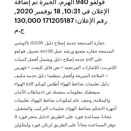
فولفو 940 الهرم، الجيزة تم إضافة
الإعلان في 10:31, 18 نوفمبر 2020,
رقم الإعلان: 171205187 130,000
ج.م
تاكوشي tb53fr حفارة المدمجة خدمة إصلاح دليل
تحميل. فولفو ecr38 المدمجة حفاره مصنع ورشه عمل
خدمه إصلاح دليل ويشمل أفضل كتيبات pdf علي
الإنترنت: الإشارات المرجعية + نص قابل للبحث + فهرس
= الملاحة السريعة وأفضل منظمه! دليل خدمة مكيف
الهواء pdf. دليل تعليمات ضاغط الهواء أطلس كوبكو
سيعطيك معلومات مفصلة عن احتياطات الأمان
والسلامة, وصف عام لمكونات ضاغط الهواء, تعليمات
أجهزة التحكم بضاغط الهواء, تعليمات التركيب والتشغيل.
دليل متجر فورد 9n مجانا. مساعدة فورد على الطريق
توفر المساعدة مجاناً على الطريق لزبائن فورد ولينكولن