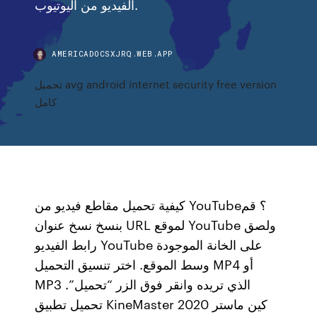
الفيديو من اليوتيوب.
AMERICADOCSXJRQ.WEB.APP
تحميل avg android internet security free version
كامل
كيفية تحميل مقاطع فيديو من YouTube؟ قم
بنسخ نسخ عنوان URL لموقع YouTube ولصق
رابط الفيديو YouTube على الخانة الموجودة
وسط الموقع. اختر تنسيق التحميل MP4 أو
MP3 الذي تريده وانقر فوق الزر “تحميل”.
تحميل تطبيق KineMaster كين ماستر 2020