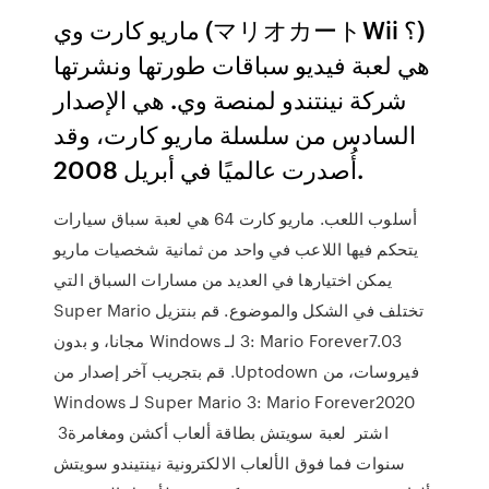
ماريو كارت وي (マリオカートWii ؟)
هي لعبة فيديو سباقات طورتها ونشرتها
شركة نينتندو لمنصة وي. هي الإصدار
السادس من سلسلة ماريو كارت، وقد
أُصدرت عالميًا في أبريل 2008.
أسلوب اللعب. ماريو كارت 64 هي لعبة سباق سيارات
يتحكم فيها اللاعب في واحد من ثمانية شخصيات ماريو
يمكن اختيارها في العديد من مسارات السباق التي
تختلف في الشكل والموضوع. ‫قم بنتزيل Super Mario
3: Mario Forever7.03 لـ Windows مجانا، و بدون
فيروسات، من Uptodown. قم بتجريب آخر إصدار من
Super Mario 3: Mario Forever2020 لـ Windows
اشتر ‎ لعبة سويتش‎ ‎بطاقة ألعاب‎ ‎أكشن ومغامرة‎ ‎3
سنوات فما فوق‎ الألعاب الالكترونية نينتيندو سويتش