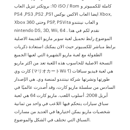
10: بروتكتر تنزيل العاب iSO / Rom كاملة للكمبيوتر و
PS4 ,PS3 ,PS2 ,PS1 ايضا العاب الاكس بوكس Xbox,
Xbox 360 وحتى PSP, PSVita و العاب نينتندو
nintendo DS, 3D, Wii, 64 . نقدم لكم في هذا
الموضوع رابط تحميل لعبة سوبر ماريو القديمة الاصلية
برابط مباشر للكمبيوتر حيث الان يمكنك استعادة ذكريات
الطفولة مع لعبة ماريو الشهيرة التي لعبها الجميع
النسخة الاصلية للحاسوب هذه اللعبة تعد من اكثر ماريو
كارت وي (マリオカートWii ؟) هي لعبة فيديو سباقات
طورتها ونشرتها شركة نينتندو لمنصة وي. هي الإصدار
السادس من سلسلة ماريو كارت، وقد أُصدرت عالميًا في
أبريل 2008. أسلوب اللعب. ماريو كارت 64 هي لعبة
سباق سيارات يتحكم فيها اللاعب في واحد من ثمانية
شخصيات ماريو يمكن اختيارها في العديد من مسارات
السباق التي تختلف في الشكل والموضوع.