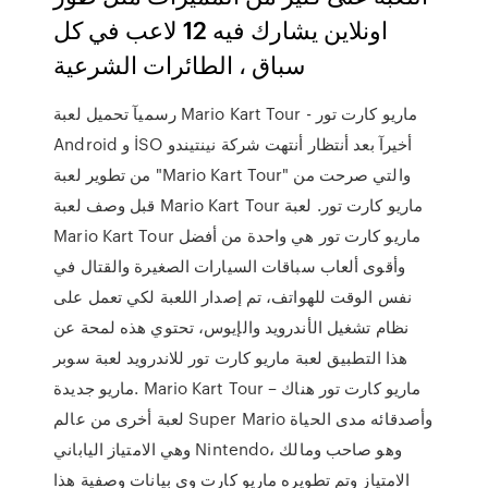
اونلاين يشارك فيه 12 لاعب في كل
سباق ، الطائرات الشرعية
رسميآ تحميل لعبة Mario Kart Tour - ماريو كارت تور
Android و İSO أخيرآ بعد أنتظار أنتهت شركة نينتيندو
من تطوير لعبة "Mario Kart Tour" والتي صرحت من
قبل وصف لعبة Mario Kart Tour ماريو كارت تور. لعبة
Mario Kart Tour ماريو كارت تور هي واحدة من أفضل
وأقوى ألعاب سباقات السيارات الصغيرة والقتال في
نفس الوقت للهواتف، تم إصدار اللعبة لكي تعمل على
نظام تشغيل الأندرويد والإيوس، تحتوي هذه لمحة عن
هذا التطبيق لعبة ماريو كارت تور للاندرويد لعبة سوبر
ماريو جديدة. Mario Kart Tour – ماريو كارت تور هناك
لعبة أخرى من عالم Super Mario وأصدقائه مدى الحياة
وهي الامتياز الياباني Nintendo، وهو صاحب ومالك
الامتياز وتم تطويره ماريو كارت وي بيانات وصفية هذا