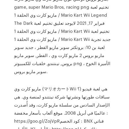
game, super Mario Bros, racing png تختيم لعبة
ماريو كارت وي الحلقة 1 / Mario Kart Wii Legend
The Dark فبراير 17, 2021 لايوجد تعليق تختيم لعبة
ماريو كارت وي الحلقة 1 / Mario Kart Wii تختيم لعبة
ماريو كارت وي الحلقة 1 / Mario Kart Wii جديد تجربة
لعبة بن 10: بروتكتر سوبر ماريو الفطر ، جديد سوبر
ماريو بروس 2 ماريو كارت وي ، الفطر, سوبر ماريو
بروس, نينتندو, خلفيات للكمبيوتر png الأميرة الخوخ ،
سوبر ماريو بروس.
ماريو كارت وي (マリオカートWii ؟) هي لعبة فيديو
سباقات طورتها ونشرتها شركة نينتندو لمنصة وي. هي
الإصدار السادس من سلسلة ماريو كارت، وقد أُصدرت
عالميًا في أبريل 2008. موقع ألعاب بأسعار مخفضة :
https://goo.gl/ZojVpRكود الخصم : BNX قناتي
الأولى لكل الألعاب : http://goo.gl ومع ذلك ، كما