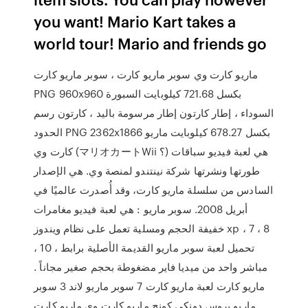
you want! Mario Kart takes a
world tour! Mario and friends go
ماريو كارت وي سوبر ماريو كارت ، سوبر ماريو كارت
PNG 960x960 بكسل 721.68 كيلوبايت السبورة
السوداء ، إطار كارتون إطار مرسومة باليد ، كارتون رسم
الحدود PNG 2362x1866 بكسل 678.27 كيلوبايت ماريو
كارت وي (マリオカートWii ؟) هي لعبة فيديو سباقات
طورتها ونشرتها شركة نينتندو لمنصة وي. هي الإصدار
السادس من سلسلة ماريو كارت، وقد أُصدرت عالميًا في
أبريل 2008. سوبر ماريو : هي لعبة فيديو مغامرات
خفيفة الحجم ومسلية تعمل على نظام ويندوز xp ، 7 ، 8
، 10 ، تحميل لعبة سوبر ماريو القديمة الأصلية برابط
مباشر واحد من ميديا فاير مضغوطة بحجم صغير مجاناً .
ماريو كارت لعبة ماريو كارت 7 سوبر ماريو لاند 3 سوبر
ماريو بروس دونكي كونج ماريو كارت وي ماريو كارت,