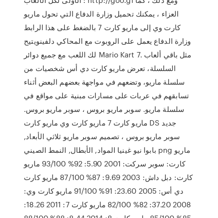
العزاء ، يمكنك تحميل وزارة الدفاع التي تحول ماريو
كارت وي إلى ماريو كارت 7 بالضغط على هذا الرابط
وزارة الدفاع يعمل على الروبوت مع المحاكي دلفينويتيح
لك اللعب مع جميع دوائر Mario Kart 7. مثل باقي ألعاب
السلسلة، تعرض ماريو كارت دي أس شخصيات من
سلسلة ماريو، وتضعهم في مواجهة بعضهم البعض أثناء
تسابقهم في عربات على مسارات مبنية على مواقع في
سلسلة ماريو. سوبر ماريو بروس ، سوبر ماريو بروس.
ماريو كارت 7 ماريو كارت وي ماريو كارت DS جديد
سوبر ماريو بروس ، تصميم سوبر ماريو ثلاثي الأبعاد,
بابوا نيو غينيا المواد, الأبطال, النمط الصيني png ماريو
كارت: سوبر سركت: 2001 5.90: 92% 93/100 ماريو
كارت: دبل داش: 2003 9.69: 87% 87/100 ماريو كارت
دي أس: 2005 23.60: 91% 91/100 ماريو كارت وي:
2008 37.20: 82% 82/100 ماريو كارت 7: 2011 18.26:
85% 85/100 ماريو كارت 8: 2014 8.44: 88% 88/100