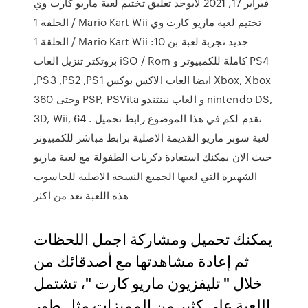
فبراير 17, 2021 لايوجد تعليق تختيم لعبة ماريو كارت وي
الحلقة 1 / Mario Kart Wii تختيم لعبة ماريو كارت وي
الحلقة 1 / Mario Kart Wii جديد تجربة لعبة بن 10:
بروتكتر تنزيل العاب iSO / Rom كاملة للكمبيوتر و PS4
,PS3 ,PS2 ,PS1 ايضا العاب الاكس بوكس Xbox, Xbox
360 وحتى PSP, PSVita و العاب نينتندو nintendo DS,
3D, Wii, 64 . نقدم لكم في هذا الموضوع رابط تحميل
لعبة سوبر ماريو القديمة الاصلية برابط مباشر للكمبيوتر
حيث الان يمكنك استعادة ذكريات الطفولة مع لعبة ماريو
الشهيرة التي لعبها الجميع النسخة الاصلية للحاسوب
هذه اللعبة تعد من اكثر
يمكنك تحميل ومشاركة اجمل اللحظات
ثم إعادة مشاهدتها مع أصدقائك من
خلال " تليفزيون ماريو كارت "، تشتمل
اللعبة على كثير من المميزات مثل طور