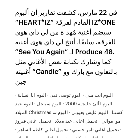
في 22 مارس، كشفت تقارير أن ألبوم
“HEART*IZ” القادم لفرقة IZ*ONE
سيضم أغنية مُهداة من لي داي هوي
للفرقة. سابقًا، أنتخ لي داي هوي أغنية
“See You Again” لـ Produce 48.
كما وشارك بكتابة بعض الأغاني مثل
أغنيته “Candle” بالتعاون مع بارك وو
جين
البوم انت مني · البوم توصى فيي · البوم انا انسانة ·
البوم لآلئ خليجية 2009 · البوم سينجل · البوم عيد
الميلاد Christmas ▭ كستنا · البوم عايش بعيوني · البوم
مو موالي · تحميل اغانى عيد ميلاد · تحميل اغاني فيروز
· تحميل اغاني تامر حسني · تحميل اغاني كاظم الساهر ·
تحميل اغانى ام كلثوم · تحميل اغاني حسين الديك ·