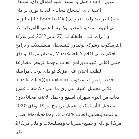
حمل و اسمع أغنية أطفال داي الشجاع mp3 - تنزيل
اغنية داي الشجاع مجانا - البداية بورن تو داي
(بالإنجليزية: Born To Die) (بالعربية: ولدنا لنموت) هو
ثاني ألبوم استديو للمغنية وكاتبة الأغاني الأمريكية لانا
دِلْ راي التي أطلَقتْهُ في 27 يناير 2012 عبر شركة
إنترسكوب وشركة بوليدور للتسجيل. مسلسلات و برامج
رمضان مزيكا تو داي MaZiKa2daY افلام عربي افلام
اجنبي اغاني كليبات برامج العاب ترجمة عروض مصارعة
لطلب اعلان على مزيكا تو داى يرجى مراسلة
mazika2day@gmail.com فقط وليس لنا مندوب
اعلانى تحميل اغنية انتي زى ما انتي - كامله لـ عمرو
دياب من البوم سهران اسمع و حمل الاغنية مجانا بدون
تسجيل الآن يُمكنك تحميل برنامج مزيكا توداى 2020
إصدار Mazika2Day v3.0 APK والتمتع بتحميل العاب
مزيكا تو داى وجميع حصريات ومسلسلات وافلام مزيكا 2
داى.