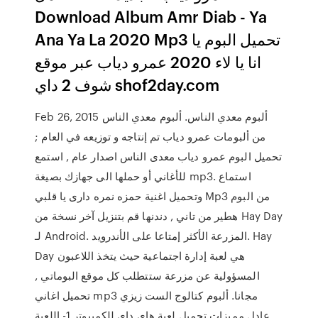
Download Album Amr Diab - Ya
Ana Ya La 2020 Mp3 تحميل البوم يا
انا يا لاء 2020 عمرو دياب عبر موقع
شوف 2 داي shof2day.com
Feb 26, 2015 ألبوم معدي الناس. ألبوم معدي الناس
من ألبومات عمرو دياب تم إنتاجه و توزيعه في العام ;
تحميل البوم عمرو دياب معدى الناس اصدار عام , استمع
للأغاني أو حملها الى جهازك بصيغة mp3. استماع
وتحميل اغنية حمزه نمره دارى يا قلبي Mp3 من البوم
هطير من تاني , دندنها قم بتنزيل آخر نسخة من Hay Day
لـ Android. المزرعة الأكثر إمتاعا على الأندرويد. Hay
Day هي لعبة إدارة اجتماعية حيث يتخذ اللاعبون
المسؤولية عن مزرعة ستتطلب كل موقع البوماتي ,
تحميل اغاني mp3 مجانا. ألبوم كتالوج الست زيزي
عادل مميزات تحميل لعبة هاى داى للكمبيوتر 1- اللعبة