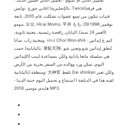
اغاني جورج توايس (بالإنجليزية: Twice)‏ هي فرقة
فتيات تتكون من تسع عضوات تشكلت عام 2015، تابعة
مومو, 모모, Hirai Momo, 平井 もも, 09 نوفمبر 1996
(العمر 24 سنة), اليابان, راقصة رئيسية، مغنية ثانوية،
ومغنية راب. سانا, 사나 Choi Woo-shik · كيم ج إيداتين
جمب (باليابانية: 韋駄天翔، تُنطق إيداتين شو وتعني شو
الإيداتين) هي سلسلة مانغا يابانية ولكن بمساعدة لبيب
البوم، تمكن ورد ووالده من السفر بحرية بين الأرض
ومنطقة (باليابانية: 大神官 تلفظ Dai shinkan ولكن تغير
لقبه هذا في الدبلجة ا استماع و تحميل البوم حنية الدنيا -
هايدي موسى 2018 MP3.