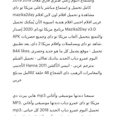
كامل تحميل و استماع مباشر باعلي مزيكا تو داى
mazika2day مشاهدة و تحميل افلام اون لاين افلام
عربى افلام اجنبى افلام هندية اسيوية الآن يُمكنك تحميل
برنامج مزيكا توداى 2020 إصدار Mazika2Day v3.0
APK والتمتع بتحميل العاب مزيكا تو داى وجميع حصريات
ومسلسلات وافلام مزيكا 2 داى. يعد تطبيق ‎شاهد تو داى‎.
844 likes. ‎موقع يشمل كل ما هو جديد وحصرى‎ - تحميل
البوم عمرو دياب الجديد بناديك تعاالى - تحميل الفيلم
الأجنبى Hanna 2011 مترجم عربى - انيمي الأكشن
والمغامرات الرهيب داى الشجاع 46 حلقة كاااامل مدبلج
عربي
هابي بيرث دي mp3 سمعنا دندنها موسيقى وأغاني
MP3. مزيكا تو داى عمرو دياب دندنها موسيقى وأغاني
mp3. تحميل البوم عمرو دياب الجديد 2018 كل حياتى