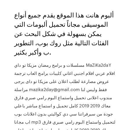
ألبوم هانت هذا الموقع يقدم جميع أنواع
الموسيقى مجاناً تحميل ألبومات التي
يمكن بسهولة في شكل البحث عن
الفئات التالية مثل روك بوب، التطوير
ب وأكبر بكثير.
مسلسلات و برامج رمضان مزيكا تو داي MaZiKa2daY
افلام عربي افلام اجنبي اغاني كليبات برامج العاب ترجمة
عروض مصارعة لطلب اعلان على مزيكا تو داى يرجى
مراسلة mazika2day@gmail.com فقط وليس لنا
مندوب اعلانى تحميل واستماع البوم رامي صبري فارق
معاك 2019 2019 كامل تحميل و استماع مباشر باعلي
جودة من سيرفراتنا سي دي كواليتي بدون اعلانات بوب
اب مجانا mp3 لتحميل واستماع البوم رامي صبري فارق
معاك 2019 2019 كامل تحميل و استماع مباشر باعلي