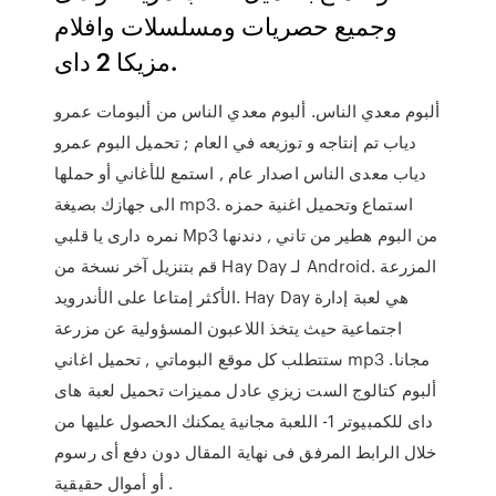
وجميع حصريات ومسلسلات وافلام
مزيكا 2 داى.
ألبوم معدي الناس. ألبوم معدي الناس من ألبومات عمرو
دياب تم إنتاجه و توزيعه في العام ; تحميل البوم عمرو
دياب معدى الناس اصدار عام , استمع للأغاني أو حملها
الى جهازك بصيغة mp3. استماع وتحميل اغنية حمزه
نمره دارى يا قلبي Mp3 من البوم هطير من تاني , دندنها
قم بتنزيل آخر نسخة من Hay Day لـ Android. المزرعة
الأكثر إمتاعا على الأندرويد. Hay Day هي لعبة إدارة
اجتماعية حيث يتخذ اللاعبون المسؤولية عن مزرعة
ستتطلب كل موقع البوماتي , تحميل اغاني mp3 مجانا.
ألبوم كتالوج الست زيزي عادل مميزات تحميل لعبة هاى
داى للكمبيوتر 1- اللعبة مجانية يمكنك الحصول عليها من
خلال الرابط المرفق فى نهاية المقال دون دفع أى رسوم
أو أموال حقيقية .