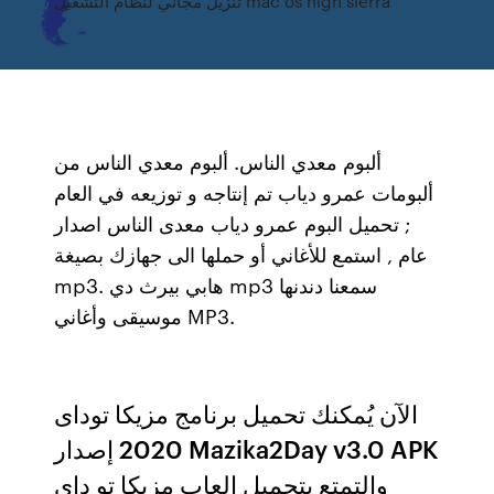
تنزيل مجاني لنظام التشغيل mac os high sierra
ألبوم معدي الناس. ألبوم معدي الناس من
ألبومات عمرو دياب تم إنتاجه و توزيعه في العام
; تحميل البوم عمرو دياب معدى الناس اصدار
عام , استمع للأغاني أو حملها الى جهازك بصيغة
mp3. هابي بيرث دي mp3 سمعنا دندنها
موسيقى وأغاني MP3.
الآن يُمكنك تحميل برنامج مزيكا توداى
2020 إصدار Mazika2Day v3.0 APK
والتمتع بتحميل العاب مزيكا تو داى