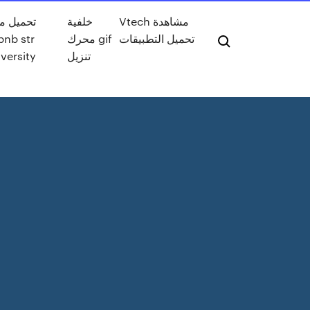
Vtech مشاهدة
خلفية
تحميل م
bnb str
محرك gif
تحميل التطبيقات
versity
تنزيل