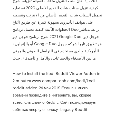
ذلك ، إذا كان ملف التنزيل متاحًا ، فسيتم تنزيله. شرح
كيفية تنزيل سناب شات القديم الاصلي 2020 نستطيع
تحميل السناب شات القديم الأصلي من الانترنت وتنصيبه
على هواتف الأندرويد بسهولة كبيرة عن طريق اتّباع
الخطوات الآتية: كيفية تحميل برنامج Duo برابط مباشر
2021 شرح برنامج جوجل ديو Google Duo. جوجل ديو
أو بالإنجليزية Google Duo هو تطبيق تابع لشركة جوجل
الأمريكية والذي يستخدم في التراسل الصوتي والمرئي
ما بين الأصدقاء والجماعات، والأهل والأصدقاء، حيث
How to Install the Kodi Reddit Viewer Addon in
2 minutes www.comparitech.com/kodi/kodi-
reddit-addon 24 май 2019 Если вы много
времени проводите в интернете, вы, скорее
всего, слышали о Reddit. Сайт позиционирует
себя как «первую полосу Legacy Reddit