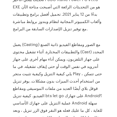
EXE هو من التحديثات الرائعة التي أصبحت متاحة الآن
بدءًا من 12 يناير 2021. تحميل أفضل برامج وتطبيقات
وألعاب الكمبيوتر المجانية لنظام ويندوز بروابط مباشرة
مع توفير تنزيل الإصدارات السابقة من البرامج.
يعمل (Casting) مع الصور ومقاطع الفيديو ذاتية الصنع
والتطبيقات المختارة. أثناء تشغيل محتوى (Cast) المحدد
على جهاز التلفزيون، ويمكن أداء مهام أخرى على جهاز
أندرويد في نفس الوقت أو حتى إيقاف تشغيله. في ما
يلي كيفية التنزيل وكيفية تثبيت متجر Play ، حتى تتمكن
من استخدام أحدث الميزات بدون مشكلات. يوفر تنزيل
قوقل بلاي أيضًا العديد من ملفات الموسيقى ومقاطع
الفيديو. كيفية تنزيل bts let go على جهازك Android؟
عملية التنزيل على جهازك الأساسي Android سهلة
للغاية ، كل ما عليك فعله هو النقر فوق الزر تنزيل ، وبعد