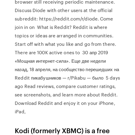
browser still receiving periodic maintenance.
Discuss Diode with other users at the official
subreddit: https://reddit.com/r/diode. Come
join in on What is Reddit? Reddit is where
topics or ideas are arranged in communities.
Start off with what you like and go from there.
There are 100K active ones to 30 апр 2019
«Мощная интернет-сила». Еще две недели
назад, 18 апреля, на сообщество перешедших на
Reddit пикабушников — r/Pikabu — было 5 days
ago Read reviews, compare customer ratings,
see screenshots, and learn more about Reddit.
Download Reddit and enjoy it on your iPhone,
iPad,
Kodi (formerly XBMC) is a free