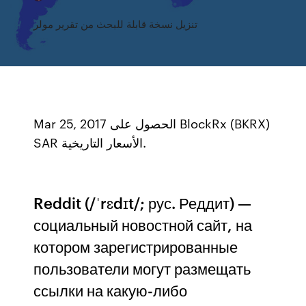
تنزيل نسخة قابلة للبحث من تقرير مولر
Mar 25, 2017 الحصول على BlockRx (BKRX)
SAR الأسعار التاريخية.
Reddit (/ˈrɛdɪt/; рус. Реддит) —
социальный новостной сайт, на
котором зарегистрированные
пользователи могут размещать
ссылки на какую-либо