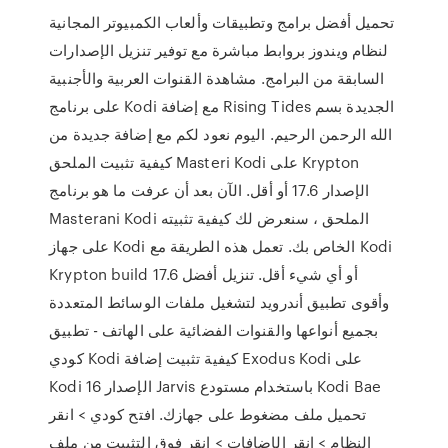
تحميل أفضل برامج وتطبيقات وألعاب الكمبيوتر المجانية
لنظام ويندوز بروابط مباشرة مع توفير تنزيل الإصدارات
السابقة من البرامج. مشاهدة القنوات العربية والأجنبية
على برنامج Kodi مع إضافة Rising Tides الجديدة بسم
الله الرحمن الرحيم. اليوم نعود لكم مع إضافة جديدة من
كيفية تثبيت الملحق Masteri Kodi على Krypton
الإصدار 17.6 أو أقل. الآن بعد أن عرفت ما هو برنامج
Masterani Kodi الملحق ، سنعرض لك كيفية تثبيته
على جهاز Kodi الخاص بك. تعمل هذه الطريقة مع Kodi
Krypton build 17.6 أو أي شيء أقل. تنزيل أفضل
وأقوى تطبيق أندرويد لتشغيل ملفات الوسائط المتعددة
بجميع أنواعها والقنوات الفضائية على الهاتف - تطبيق
كودي Kodi كيفية تثبيت إضافة Exodus Kodi على
Kodi الإصدار 16 Jarvis باستخدام مستودع Kodi Bae
تحميل ملف مضغوط على جهازك. افتح كودي > انقر
النظام > انقر الإضافات > انقر فوق التثبيت من ملف