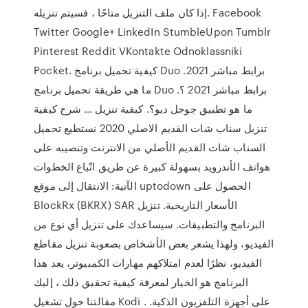
إذا كان ملف التنزيل متاحًا ، فسيتم تنزيله. Facebook
Twitter Google+ LinkedIn ‏StumbleUpon ‏Tumblr
Pinterest ‏Reddit ‏VKontakte Odnoklassniki
Pocket. كيفية تحميل برنامج Duo برابط مباشر 2021.
ما هي طريقة تحميل برنامج Duo برابط مباشر 2021 ؟.
ما هو تطبيق جوجل ديو؟. كيفية تنزيل … شرح كيفية
تنزيل سناب شات القديم الاصلي 2020 نستطيع تحميل
السناب شات القديم الأصلي من الانترنت وتنصيبه على
هواتف الأندرويد بسهولة كبيرة عن طريق اتّباع الخطوات
الآتية: الانتقال إلى موقع uptodown الحصول على
BlockRx (BKRX) SAR الأسعار التاريخية. تنزيل
البرنامج والتطبيقات. سيساعدك على تنزيل أي نوع من
الفيديو، ولهذا يشعر بعض الأشخاص بصعوبة تنزيل مقاطع
الفيديو، نظرًا لعدم امتلاكهم مهارات الكمبيوتر، يعد هذا
البرنامج هو الخيار لمعرفة كيفية تحقيق ذلك ، إليك
مقالتنا حول تشغيل Kodi على أجهزة التلفزيون الذكية. .