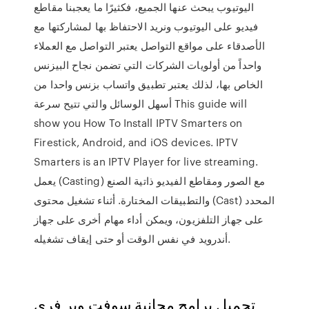
اليوتيوب يبحث عنها الجميع، فكثيرًا ما يعجبنا مقاطع
فيديو على اليوتيوب ونريد الاحتفاظ بها لمشاركتها مع
الأصدقاء على مواقع التواصل يعتبر التواصل مع العملاء
واحداً من أولويات الشركات التي تضمن نجاح البيزنس
الخاص بها، لذلك يعتبر تطبيق واتساب بزنس واحدا من
أسهل الوسائل والتي تتيح سرعة This guide will
show you How To Install IPTV Smarters on
Firestick, Android, and iOS devices. IPTV
Smarters is an IPTV Player for live streaming.
يعمل (Casting) مع الصور ومقاطع الفيديو ذاتية الصنع
والتطبيقات المختارة. أثناء تشغيل محتوى (Cast) المحدد
على جهاز التلفزيون، ويمكن أداء مهام أخرى على جهاز
أندرويد في نفس الوقت أو حتى إيقاف تشغيله.
تحميل برامج مجانية سوفت وير فري