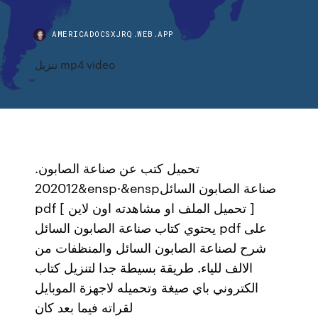
AMERICADOCSXJRQ.WEB.APP
تنزيل mp4 video
تحميل كتب عن صناعة الصابون.
202012&ensp·&enspصناعة الصابون السائل
pdf [ تحميل الملف او مشاهدته اون لاين ]
يحتوي كتاب صناعة الصابون السائل pdf على
شرح لصناعة الصابون السائل والمنظفات من
الالف للياء. طريقة بسيطة جدا لتنزيل كتاب
الكتروني باي صيغة وتحميله لاجهزة الموبايل
لقراته فيما بعد كان