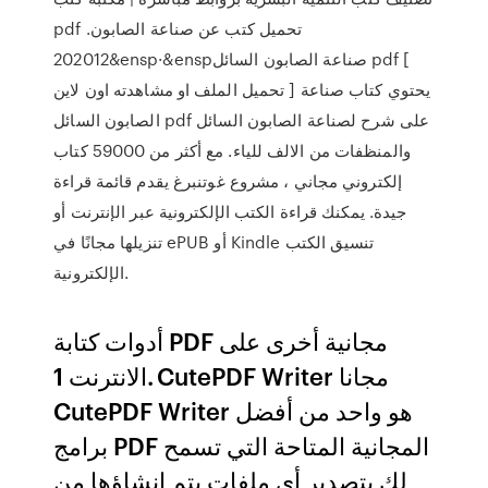
pdf تحميل كتب عن صناعة الصابون.
202012&ensp·&enspصناعة الصابون السائل pdf [
تحميل الملف او مشاهدته اون لاين ] يحتوي كتاب صناعة
الصابون السائل pdf على شرح لصناعة الصابون السائل
والمنظفات من الالف للياء. مع أكثر من 59000 كتاب
إلكتروني مجاني ، مشروع غوتنبرغ يقدم قائمة قراءة
جيدة. يمكنك قراءة الكتب الإلكترونية عبر الإنترنت أو
تنزيلها مجانًا في ePUB أو Kindle تنسيق الكتب
الإلكترونية.
أدوات كتابة PDF مجانية أخرى على
الانترنت 1. CutePDF Writer مجانا
CutePDF Writer هو واحد من أفضل
برامج PDF المجانية المتاحة التي تسمح
لك بتصدير أي ملفات يتم إنشاؤها من