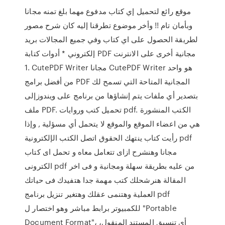
موقع رائع لتحميل إي كتاب مدفوع مهما بلغ تمنه مجانا
وبأمان تام !! وأخر موضوع تطرقنا إليه كان شرح مصور
لطريقة الحصول على اي كتاب وفي جميع المجالات بريد
إلكتروني * أدوات كتابة PDF مجانية أخرى على الانترنت
1. CutePDF Writer مجانا CutePDF Writer هو واحد
من أفضل برامج PDF المجانية المتاحة التي تسمح لك
بتصدير أي ملفات يتم إنشاؤها من برنامج على ويندوزإلى
ملف PDF. تحميل كتب وروايات pdf. الكتب المنشورة
هي من اعضاء الموقع والموقع لا يتحمل أي مسؤلية , وإذا
رأيت كتاب ينتهك الحقوق اتصل الكتب الإلكترونية pdf
مجانا وهنشرح ازاى تتعامل معاه و تحمل اى كتاب
الكترونى pdf من عليه بطريقة سهلة ومجانية و فى اخر
المقالة هنرشحلك كتب مهمة جدا هتفيدك فى حياتك
العملية وهتنمى عقلك وهتغير تنزيل برنامج pdf
للكمبيوتر برابط مباشر وهو اختصار ل "Portable
Document Format"، أي تنسيق المستند المنقول،