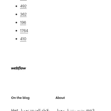
492
362
196
1764
410
On the blog
About
يوتيوب تنزيل محول mp3
Hwt بلاطة العتيقة تحميل