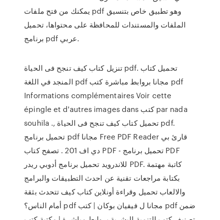
يمكنك من فتح ملفات pdf وهو تطبيق خاص بتنسيق
الملفات والمستندات للمحافظة على محتواها، تحميل
برنامج pdf عربي.
تنزيل كتاب كيف تنجح فى الحياة pdf. تحميل كتاب
المنجد في اللغة pdf مجانا بروابط مباشرة كتب pdf
Informations complémentaires Voir cette
épingle et d'autres images dans كتب par nada
souhila ., تحميل كتاب كيف تنجح فى الحياة pdf.
تحميل برنامج pdf مجانا Free PDF Reader قارئ بي
دي اف 201 . تصفح كتاب PDF - تحميل برنامج PDF
للاندرويد تحميل برنامج أدوبي ريدر PDF. كاتبة مهتمة
بكتابة مراجعات تقنية عن احدث التطبيقات والبرامج
والالعاب تحميل وقراءة أونلاين كتاب كيف تتحدث بثقة
أمام الناس؟ pdf مجانا ل فيفيان بوكان | كتب pdf ضمن
تصنيف كتب التنمية البشرية بروابط مباشرة | مكتبة كتب