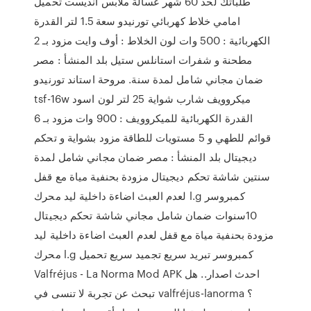
طلباتك لحد 60 شهر غسالة ملابس انديست تحميل
امامي خلاط كهربائي تورنيدو سعة 1.5 لتر القدرة
الكهربائية : 500 وات لون الخلاط : أوف وايت مزود بـ 2
مطحنة و شفرات استانلس ستيل بلد المنشأ : مصر
ضمان مجاني شامل لمدة سنة. مروحة استاند تورنيدو
tsf-16w ميكروويف شارب شواية 25 لتر لون اسود
القدرة الكهربائية للميكروويف : 900 وات مزود بـ 6
قوائم للطهي و 5 مستويات للطاقة مزود بشواية و تحكم
ديجيتال بلد المنشأ : مصر ضمان مجاني شامل لمدة
سنتين شاشة تحكم ديجيتال مزودة بحنفية مياة مع قفل
لعدم العبث اضاءة داخلية ليد محرك l.g كمبروسر
10سنوات ضمان شامل مجاني شاشة تحكم ديجيتال
مزودة بحنفية مياة مع قفل لعدم العبث اضاءة داخلية ليد
محرك l.g كمبروسر تبريد سريع تجميد سريع تحميل
Valfréjus - La Norma Mod APK احدث اصدار.. هل
تبحث عن تجربة لا تنسى في valfréjus-lanorma ؟