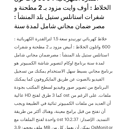
الخلاط : أوف وايت مزود بـ 2 مطحنة و
شفرات استانلس ستيل بلد المنشأ :
مصر ضمان مجاني شامل لمدة سنة
خلاط كهربائي تورنيدو سعة 1.5 لترالقدرة الكهربائية :
600 واتلون الخلاط : أبيض مزود بـ 2 مطحنة و شفرات
استانلس ستيل بلد المنشأ : مصرضمان مجاني شامل
لمدة سنة برنامج اوكام لتصوير شاشة الكمبيوتر هو
برنامج مجاني بسيط سهل الاستخدام يمكنك من تسجيل
الفيديو بالصوت عن طريق المايكروفون كما يمكنك
البرنامج من تصوير صور وفيديو لسطح المكتب بجودة
عالية HD كما 3 طرق لفتح ost ملفات. على الرغم من
أن العديد من ملفات الكمبيوتر ثنائية في الطبيعة ويجب
أن تفتح من قبل برامج معينة، وهناك أكثر من طريقة
واحدة لفتح الملفات مع ost التمديد. الإصدار: 10.2.37
ملف بحجم: 3.9 MB يمكن أن يعمل كل من OsMonitor