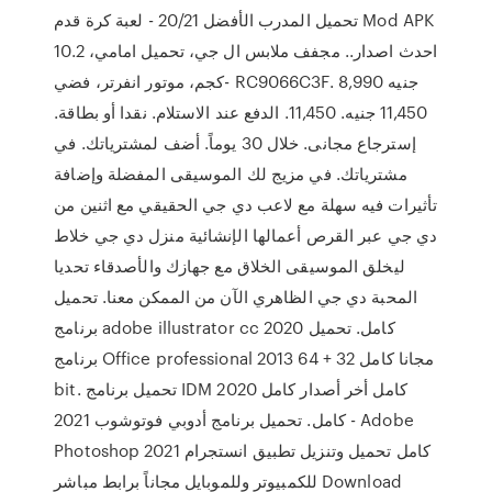
تحميل المدرب الأفضل 20/21 - لعبة كرة قدم Mod APK
احدث اصدار.. مجفف ملابس ال جي، تحميل امامي، 10.2
كجم، موتور انفرتر، فضي- RC9066C3F. 8,990 جنيه
11,450 جنيه. 11,450. الدفع عند الاستلام. نقدا أو بطاقة.
إسترجاع مجانى. خلال 30 يوماً. أضف لمشترياتك. في
مشترياتك. في مزيج لك الموسيقى المفضلة وإضافة
تأثيرات فيه سهلة مع لاعب دي جي الحقيقي مع اثنين من
دي جي عبر القرص أعمالها الإنشائية منزل دي جي خلاط
ليخلق الموسيقى الخلاق مع جهازك والأصدقاء تحديا
المحبة دي جي الظاهري الآن من الممكن معنا. تحميل
برنامج adobe illustrator cc 2020 كامل. تحميل
برنامج Office professional 2013 مجانا كامل 32 + 64
bit. تحميل برنامج IDM كامل أخر أصدار كامل 2020
كامل. تحميل برنامج أدوبي فوتوشوب 2021 - Adobe
Photoshop 2021 كامل تحميل وتنزيل تطبيق انستجرام
للكمبيوتر وللموبايل مجاناً برابط مباشر Download