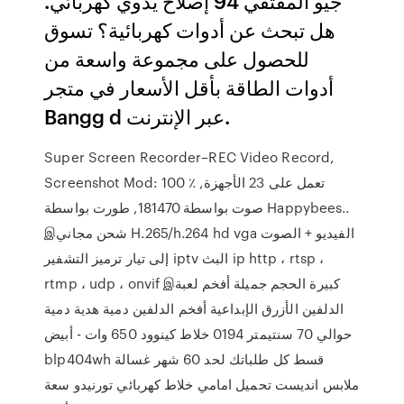
جيو المقتفي 94 إصلاح يدوي كهربائي.
هل تبحث عن أدوات كهربائية؟ تسوق
للحصول على مجموعة واسعة من
أدوات الطاقة بأقل الأسعار في متجر
Bangg d عبر الإنترنت.
Super Screen Recorder–REC Video Record,
Screenshot Mod: 100 ٪ تعمل على 23 الأجهزة,
صوت بواسطة 181470, طورت بواسطة Happybees..
இشحن مجاني H.265/h.264 hd vga الفيديو + الصوت
إلى تيار ترميز التشفير iptv البث ip http ، rtsp ،
rtmp ، udp ، onvif இكبيرة الحجم جميلة أفخم لعبة
الدلفين الأزرق الإبداعية أفخم الدلفين دمية هدية دمية
حوالي 70 سنتيمتر 0194 خلاط كينوود 650 وات - أبيض
blp404wh قسط كل طلباتك لحد 60 شهر غسالة
ملابس انديست تحميل امامي خلاط كهربائي تورنيدو سعة