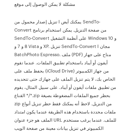
مشكلة لا يمكن الوصول إلى موقع
يمكنك أيض ا تنزيل إصدار محمول من SendTo-
Convert من صفحة التنزيل. يمكن استخدام برنامج
SendTo-Convert على أنظمة التشغيل Windows 10 و
8 و 7 و Vista و XP. تنزيل SendTo-Convert مجان ا
BatchPhoto Espresso. ملف (PDF) متاح على جهاز
أيفون أو أيباد باستخدام تطبيق الملفات. عندما تقوم
بحفظ ملف على (iCloud Drive) من جهاز الكمبيوتر
الخاص بك، لا يتم تنزيل الملف على جهازك حتى تتحديده
من تطبيق ملفات أيفون أو أيباد. على سبيل المثال، يقوم
القناع */*.zip بحظر جميع الملفات المضغوطة بصيغة
zip من التنزيل. لاحظ أنه يمكنك فقط حظر تنزيل أنواع
ملفات محددة باستخدام هذه الطريقة عندما يكون امتداد
الملف هو جزء عنوان URL للملف. عندما يرغب مستخدم
الكمبيوتر في تنزيل بيانات معينة من صفحة الويب