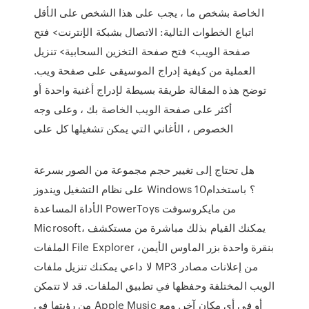
الخاصة بشخص ما ، يجب على هذا الشخص على الأقل
اتباع الخطوات التالية: الاتصال بشبكة الإنترنت> فتح
صفحة الويب> فتح صفحة التخزين السحابية> تنزيل
العملية من كيفية إدراج الموسيقى على صفحة ويب.
توضح هذه المقالة طريقة بسيطة لإدراج أغنية واحدة أو
أكثر على صفحة الويب الخاصة بك ، وعلى وجه
الخصوص ، الأغاني التي يمكن تشغيلها كل على
هل تحتاج إلى تغيير حجم مجموعة من الصور بسرعة
على نظام التشغيل ويندوز Windows 10؟ باستخدام
الأداة المساعدة PowerToys من مايكروسوفت
Microsoft، يمكنك القيام بذلك مباشرة من مستكشف
الملفات File Explorer بنقرة واحدة بزر الماوس الأيمن،
لا داعي يمكنك تنزيل ملفات MP3 من إعلانات مصادر
الويب المختلفة وحفظها في تطبيق الملفات. قد لا تتمكن
من رؤيتها في Apple Music أو في أي مكان آخر. ومع