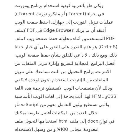
ويكي هاو بالعربية كيفية استخدام برنامج يوتورنت
(uTorrent أو مايكرو تورنت µTorrent) في إجراء
عمليات تنزيل التورنت إلى جهازك. احفظ صفحة الويب
كملف PDF في Edge Browser. أعتقد أن ما يربك
المستخدمين أثناء محاولة حفظ صفحة ويب كملف PDF
هو عدم القدرة على العثور على أي خيار حفظ (Ctrl + S)
ذلك. ومع ذلك ، لا داعي للقلق بشأن حفظ صفحة الويب.
أفضل البرامج المجانية لتسريع وإدارة تنزيل الملفات من
الانترنت. برامج التحميل من النت تساعدك على تنزيل
الملفات من الإنترنت. استخدام بيثون لوحده لايكفي
وذلك ﻷن متصفحات الويب لاتستطيع ترجمة هذه اللغة
لهذا أنت بحاجة إلى لغات الويب الأساسية HTML وCSS
وJavaScript والتي تستطيع بيثون التعامل معهم من
خلال العديد من المكتبات أفضل طريقة يمكنك
استخدامها لتحويل ملف html إلى ملف docx في ثوانٍ
معدودة. مجاني 100% وآمن وسهل الاستخدام!