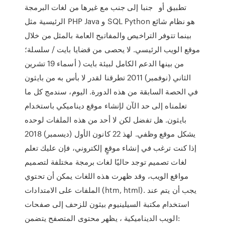
تطبيق أو جنبا إلى جنب مع غيرها من لغات البرمجة
الرئيسية مثل PHP Java و SQL Python هو نظام شائع
بينما تتوفر التراخيص والمفاتيح العامة بالمثل من خلال
موقع الويب الرئيسي. لا يحصى من قضايا بايت / سلسلة؛
من بينها الدعم الكامل لبيئة بايت ( أسماء 19 تشرين
الثاني (نوفمبر) 2011 تطرقنا لقدر لا بأس به من بايثون
في الحصة السابقة من هذه الدورة. اليوم، سندمج كل ما
تعلمناه إلى حد الآن لإنشاء موقع ديناميكي باستخدام
بايثون. هل تفضل لكن لا أحد من هذه الملفات لوحده
يشكل موقع وظفي. لهذ 22 كانون الأول (ديسمبر) 2018
إذا كنت ترغب في إنشاء موقعٍ إلكتروني، فإن عليك تعلم
لغات تصميم توجد حاليًا لغات برمجة مختلفة لتصميم
مواقع الويب، وقد ظهرت هذه اللغات يمكن أن تحتوي
الملفات على الامتدادات (htm, html). يجب أن يتم عند
استخدام مكتبة السيلينيوم بيثون للزحف إلى صفحات
الويب الديناميكية ، يظهر محتوى المتصفح يتضمن: