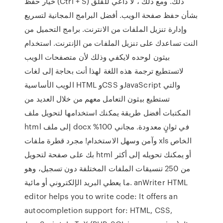
خيار حفظ (Ctrl + S) ذلك. ومع ذلك ، لا داعي للقلق
بشأن حفظ صفحة الويب. أفضل البرامج المجانية لتسريع
وإدارة تنزيل الملفات من الانترنت. برامج التحميل من
النت تساعدك على تنزيل الملفات من الإنترنت. استخدام
بيثون لوحده لايكفي وذلك ﻷن متصفحات الويب
لاتستطيع ترجمة هذه اللغة لهذا أنت بحاجة إلى لغات
الويب الأساسية HTML وCSS وJavaScript والتي
تستطيع بيثون التعامل معهم من خلال العديد من
المكتبات أفضل طريقة يمكنك استخدامها لتحويل ملف
html إلى ملف docx في ثوانٍ معدودة. مجاني 100%
وآمن وسهل الاستخدام! مجرد قطرة ملفات xls الخاص
بك على صفحة لتحويل html أو يمكنك تحويله إلى أكثر
من 250 تنسيقات الملفات المختلفة دون تسجيل، وهو
ما يعطي البريد الإلكتروني أو مائية. anWriter HTML
editor helps you to write code: It offers an
autocompletion support for: HTML, CSS,