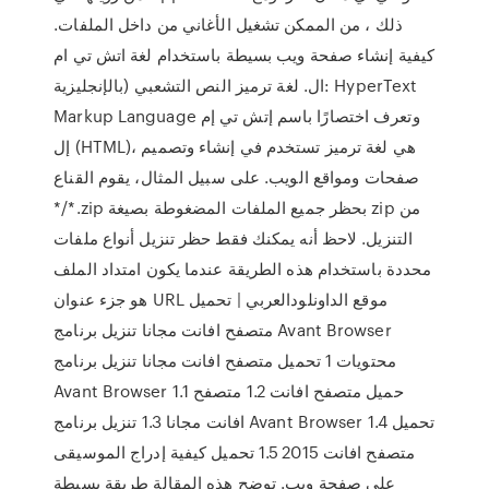
ذلك ، من الممكن تشغيل الأغاني من داخل الملفات.
كيفية إنشاء صفحة ويب بسيطة باستخدام لغة اتش تي ام
ال. لغة ترميز النص التشعبي (بالإنجليزية: HyperText
Markup Language وتعرف اختصارًا باسم إتش تي إم
إل (HTML)، هي لغة ترميز تستخدم في إنشاء وتصميم
صفحات ومواقع الويب. على سبيل المثال، يقوم القناع
*/*.zip بحظر جميع الملفات المضغوطة بصيغة zip من
التنزيل. لاحظ أنه يمكنك فقط حظر تنزيل أنواع ملفات
محددة باستخدام هذه الطريقة عندما يكون امتداد الملف
هو جزء عنوان URL موقع الداونلودالعربي | تحميل
متصفح افانت مجانا تنزيل برنامج Avant Browser
محتويات 1 تحميل متصفح افانت مجانا تنزيل برنامج
Avant Browser 1.1 حميل متصفح افانت 1.2 متصفح
افانت مجانا 1.3 تنزيل برنامج Avant Browser 1.4 تحميل
متصفح افانت 2015 1.5 تحميل كيفية إدراج الموسيقى
على صفحة ويب. توضح هذه المقالة طريقة بسيطة