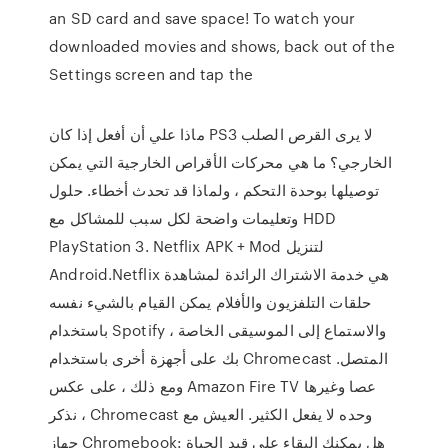
an SD card and save space! To watch your
downloaded movies and shows, back out of the
Settings screen and tap the
ماذا علي أن أفعل إذا كان PS3 لا يرى القرص الصلب
الخارجي؟ ما هي محركات الأقراص الخارجية التي يمكن
توصيلها بوحدة التحكم ، ولماذا قد تحدث أخطاء. حلول
وتعليمات واضحة لكل سبب للمشاكل مع HDD
PlayStation 3. Netflix‏ APK + Mod لتنزيل
Android.Netflix هي خدمة الاشتراك الرائدة لمشاهدة
حلقات التلفزيون والأفلام يمكن القيام بالشيء نفسه
باستخدام Spotify ، والاستماع إلى الموسيقى الخاصة
بك على أجهزة أخرى باستخدام Chromecast المتصل.
ومع ذلك ، على عكس Amazon Fire TV عصا وغيرها
نذكر ، Chromecast وحده لا يفعل الكثير. العيش مع
جهاز Chromebook: هل يمكنك البقاء على قيد الحياة