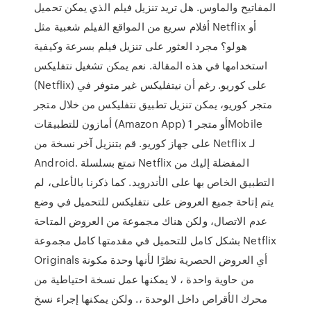
المفاتيح والماوس. هل تريد تنزيل فيلم الذي يمكن تحميل
أفلام سريع من المواقع الفيلم شعبية مثل Netflix أو
هولو؟ مجرد العثور على تنزيل فيلم بسرعة وكيفية
استخدامها في هذه المقالة. نعم يمكن تشغيل نتفليكس
(Netflix) على كوريو. رغم أن نيتفليكس غير متوفر في
متجر كوريو، يمكن تنزيل تطبيق نتفليكس من خلال متجر
أمازون للتطبيقات (Amazon App) أو متجر 1Mobile
على جهاز كوريو. قم بتنزيل آخر نسخة من Netflix لـ
Android. تمتع بسلسلة Netflix المفضلة إليك من
التطبيق الخاص بها على الأندرويد. كما ذكرنا بالأعلى، لم
يتم إتاحة جميع العروض على نتفليكس للتحميل في وضع
عدم الاتصال، ولكن هناك مجموعة من العروض المتاحة
بشكل كامل للتحميل في مقدمتها كامل مجموعة Netflix
Originals أي العروض الحصرية نظرًا لأنها وحدة مكونة
من حاوية واحدة ، لا يمكنها عمل نسخة احتياطية من
محرك الأقراص داخل الوحدة ،. ولكن يمكنها إجراء نسخ