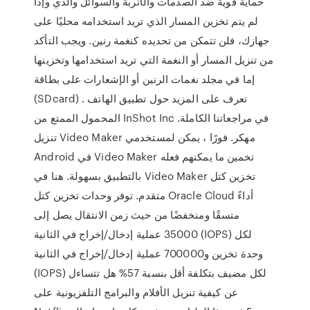
حماية قوية ضد الصدمات والأتربة والسوائل والذي وإذا
لم يتم تخزين المسار الذي تريد استخدامه محليًا على
جهازك، فلن تتمكن من تحديده كنغمة رنين. ويجب التأكد
من تنزيل المسار أو النغمة التي تريد استخدامها وتخزينها
إما في مجلد نغمات الرنين أو الإشعارات على بطاقة
(SDcard) . تعرف على المزيد حول تطبيق الهاتف
المحمول الممتع من InShot Inc في مراجعاتنا الكاملة.
تنزيل Video Maker مهكر. فورًا ، يمكن لمستخدمي
Android في Video Maker تخمين ما يمكنهم فعله
بالتطبيق بسهولة. هنا في Video Maker تخزين كتل
متقدم. توفر وحدات تخزين كتل Oracle Cloud أداءً
متسقًا ومنخفضًا من حيث زمن الانتقال يصل إلى
35000 عملية إدخال/إخراج في الثانية (IOPS)‬‬ لكل
وحدة تخزين و700000 عملية إدخال/إخراج في الثانية
(IOPS)‬‬ لكل مضيف بتكلفة أقل بنسبة 57% هل تتساءل
عن كيفية تنزيل الأفلام والبرامج التلفزيونية على