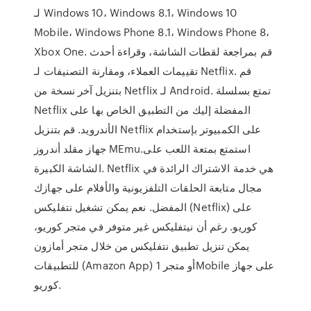
لـ Windows 10، Windows 8.1، Windows 10
Mobile، Windows Phone 8.1، Windows Phone 8،
Xbox One. قم بمراجعة لقطات الشاشة، وقراءة أحدث
تقييمات العملاء، ومقارنة التصنيفات لـ Netflix. قم
بتنزيل آخر نسخة من Netflix لـ Android. تمتع بسلسلة
Netflix المفضلة إليك من التطبيق الخاص بها على
الأندرويد. قم بتنزيل Netflix على الكمبيوتر بإستخدام
جهاز مقلد أندروز MEmu.استمتع بمتعة اللعب على
الشاشة الكبيرة. Netflix هي خدمة الاشتراك الرائدة في
مجال متابعة الحلقات التلفزيونية والأفلام على جهازك
المفضل. نعم يمكن تشغيل نتفليكس (Netflix) على
كوريو. رغم أن نيتفليكس غير متوفر في متجر كوريو،
يمكن تنزيل تطبيق نتفليكس من خلال متجر أمازون
للتطبيقات (Amazon App) أو متجر 1Mobile على جهاز
كوريو.