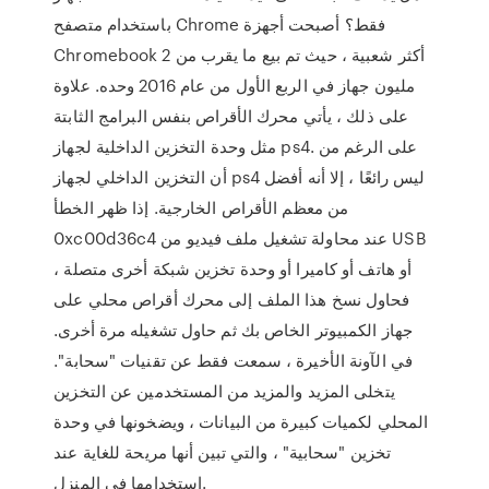
باستخدام متصفح Chrome فقط؟ أصبحت أجهزة
Chromebook أكثر شعبية ، حيث تم بيع ما يقرب من 2
مليون جهاز في الربع الأول من عام 2016 وحده. علاوة
على ذلك ، يأتي محرك الأقراص بنفس البرامج الثابتة
مثل وحدة التخزين الداخلية لجهاز ps4. على الرغم من
أن التخزين الداخلي لجهاز ps4 ليس رائعًا ، إلا أنه أفضل
من معظم الأقراص الخارجية. إذا ظهر الخطأ
0xc00d36c4 عند محاولة تشغيل ملف فيديو من USB
أو هاتف أو كاميرا أو وحدة تخزين شبكة أخرى متصلة ،
فحاول نسخ هذا الملف إلى محرك أقراص محلي على
جهاز الكمبيوتر الخاص بك ثم حاول تشغيله مرة أخرى.
في الآونة الأخيرة ، سمعت فقط عن تقنيات "سحابة".
يتخلى المزيد والمزيد من المستخدمين عن التخزين
المحلي لكميات كبيرة من البيانات ، ويضخونها في وحدة
تخزين "سحابية" ، والتي تبين أنها مريحة للغاية عند
استخدامها في المنزل.