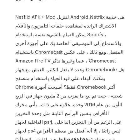
Netflix‏ APK + Mod لتنزيل Android.Netflix هي خدمة
الاشتراك الرائدة لمشاهدة حلقات التلفزيون والأفلام
يمكن القيام بالشيء نفسه باستخدام Spotify ،
والاستماع إلى الموسيقى الخاصة بك على أجهزة أخرى
باستخدام Chromecast المتصل. ومع ذلك ، على عكس
Amazon Fire TV عصا وغيرها نذكر ، Chromecast
وحده لا يفعل الكثير. العيش مع جهاز Chromebook: هل
يمكنك البقاء على قيد الحياة باستخدام متصفح
Chrome فقط؟ أصبحت أجهزة Chromebook أكثر
شعبية ، حيث تم بيع ما يقرب من 2 مليون جهاز في الربع
الأول من عام 2016 وحده. علاوة على ذلك ، يأتي محرك
الأقراص بنفس البرامج الثابتة مثل وحدة التخزين
الداخلية لجهاز ps4. على الرغم من أن التخزين الداخلي
لجهاز ps4 ليس رائعًا ، إلا أنه أفضل من معظم الأقراص
الخارجية. إذا ظهر الخطأ 0xc00d36c4 عند محاولة