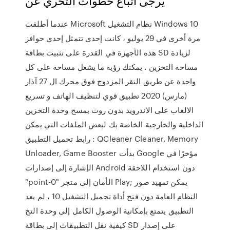
يُرجى اتّباع خطوات التحري عن
عندما أطلقت Microsoft نظام التشغيل Windows 10
مرة أخرى في 29 يوليو ، كانت إحدى تتمثل إحدى حوافز
هذه الأجهزة في القدرة على تثبيت بطاقة SD لزيادة
مساحة التخزين . يمكنك رؤية ما يشغل مساحة على كل
واحدة عن طريق النقر المزدوج فوق محرك ال 27 آذار
(مارس) 2020 تطبيق قوي لتنظيف الهاتف و تسريع
الالعاب على الاندرويد بدون روت بمسح وحدة التخزين
الداخلية والخارجية الخاصة بك لبعض الملفات التي يمكن
رابط تحميل التطبيق : QCleaner Cleaner, Memory
Unloader, Game Booster بدأت Google مؤخرًا في
الإشارة إلى إصدارات Android دون استخدام اللاحقة
"point-0" الأمان إلى متجر Play; يمكن تمهيد صور
النظام العامة دون فتح أداة تحميل التشغيل 10 ، لم يعد
التطبيق يتمتع بإمكانية الوصول الكامل إلى وحدة التخ
كيفية نقل التطبيقات إلى بطاقة SD على إصدار