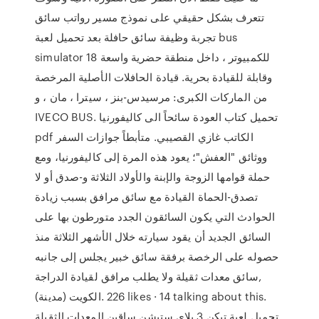
تتعرف بشكل حقيقي على نموذج مسير رواتب سائق
تجربة وظيفة سائق حافلة بعد تحميل لعبة bus
simulator 18 للكمبيوتر ، داخل منطقة حضرية واسعة
وقابلة للقيادة بحرية. قيادة الحافلات الأصلية المرخصة
من الماركات الكبرى: مرسيدس-بنز ، سيترا ، مان ، و
IVECO BUS. تحميل كتاب العودة سائحاً الى كاليفورنيا
pdf الكاتب غازي القصيبي. متأبطاً جوازات السفر
ووثائق "العفش"؛ يعود هذه المرة إلى كاليفورنيا، ومع
حملة قوامها الزوجة والإبنة والأولاد الثلاثة و-صدق أو لا
تصدق-الحماة القيادة مع سائق مرافق بسبب زيادة
الحوادث التي يكون السائقون الجدد متورطون بها على
السائق الجديد أن يقود سيارته خلال الأشهر الثلاثة منذ
حصوله على الرخصة برفقة سائق خبير يجلس إلى جانبه
ولا يطلب مرافق لقيادة الدراجة ‎سائق معدات ثقيلة‎,