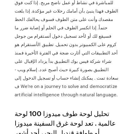
للمباشرة في نشاط أو عمل ناضج مربح. إذا كنت فوق
الطوف فهذا ينبئ بأن أمامك رحلات غير مؤكدة. إذا بلغت
مقصدك وأنت على متن الطوف فسوف يحالفك الحظ
حتماً. إذا انكسر الطوف في الحلم أو إصابة ضرر ما
فسيقع لك أو لأحد تسجيل دخول أنستقرام من جوجل
كروم على الكمبيوتر بدون تحميل. تطبيق الأنستقرام هو
أحد التطبيقات التي أثارت ضجة في الفترة الأخيرة فمنذ
شراء شركة فيس بوك التطبيق بدأ يزداد الإقبال على
التطبيق بصورة كبيرة حيث أصبح عدد. إسلام ويب -
سعادة تمت . يمكنك إنشاء حساب أو تسجيل الدخول إلى
ف We’re on a journey to solve and democratize
artificial intelligence through natural language.
تحليل لوحة طوف ميدوزا 100 لوحة
عالمية . تعد لوحة غرق السفينة ميدوزا
أو طوافة قنديل البحر، أحد أشهر