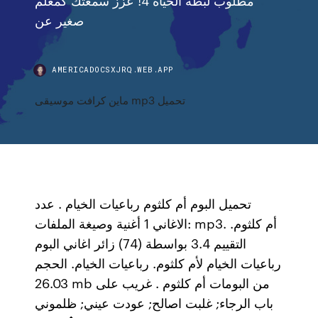
صغير عن
AMERICADOCSXJRQ.WEB.APP
ماين كرافت موسيقى mp3 تحميل
تحميل البوم أم كلثوم رباعيات الخيام . عدد
الاغاني 1 أغنية وصيغة الملفات: mp3. أم كلثوم.
التقييم 3.4 بواسطة (74) زائر اغاني البوم
رباعيات الخيام لأم كلثوم. رباعيات الخيام. الحجم
26.03 mb من البومات أم كلثوم . غريب على
باب الرجاء; غلبت اصالح; عودت عيني; ظلموني