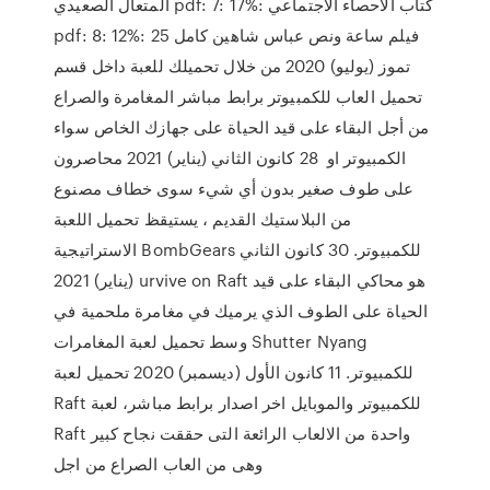
المتعال الصعيدي pdf: 7: 17%: كتاب الاحصاء الاجتماعي
pdf: 8: 12%: فيلم ساعة ونص عباس شاهين كامل 25
تموز (يوليو) 2020 من خلال تحميلك للعبة داخل قسم
تحميل العاب للكمبيوتر برابط مباشر المغامرة والصراع
من أجل البقاء على قيد الحياة على جهازك الخاص سواء
الكمبيوتر او 28 كانون الثاني (يناير) 2021 محاصرون
على طوف صغير بدون أي شيء سوى خطاف مصنوع
من البلاستيك القديم ، يستيقظ تحميل اللعبة
الاستراتيجية BombGears للكمبيوتر. 30 كانون الثاني
(يناير) 2021 urvive on Raft هو محاكي البقاء على قيد
الحياة على الطوف الذي يرميك في مغامرة ملحمية في
وسط تحميل لعبة المغامرات Shutter Nyang
للكمبيوتر. 11 كانون الأول (ديسمبر) 2020 تحميل لعبة
Raft للكمبيوتر والموبايل اخر اصدار برابط مباشر، لعبة
Raft واحدة من الالعاب الرائعة التى حققت نجاح كبير
وهى من العاب الصراع من اجل