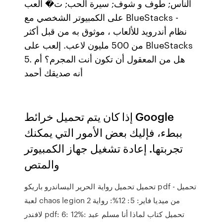
الناس; طوف و شوف; سيرة الحب; ت� العب
على الكمبيوتر الشخصي مع BlueStacks -
نظام أندرويد للألعاب ، موثوق به من قبل أكثر
من 500 مليون لاعب. إلعب على BlueStacks
5. هل من المعقول أن تكون أنت المجرم؟ أم
أنه صديقك أحمد
إذا كان يتم تحميل خرائط Google
ببطء، فإليك بعض الأمور التي يمكنك
تجربتها. إعادة تشغيل جهاز الكمبيوتر
والمتص
تحميل تحميل رواية الحرير اليساندرو باريكو pdf - تحميل
لعبة chaos legion 2 من ميديا فاير: 5: 12%: رواية
لافندر pdf: 6: 12%: تحميل كتاب لماذا أنا مسلم عبد