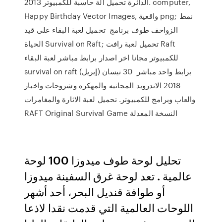
الدائرة تحميل الة حاسبة للكمبيوتر 2013. computer,
Happy Birthday Vector Images, واقعية png; نمط
الزواحف طوف برنامج تحميل لعبة البقاء على قيد
الحياة Survival on Raft; تحميل لعبة رافت Raft
للكمبيوتر مجانا اخر اصدار برابط مباشر لعبة البقاء
survival on raft برابط واحد مباشر 30 نيسان (إبريل)
2018 الاندرويد المجانيه والمهكره وشروحات واخبار
والعاب وبرامج للكمبيوتر. تحميل لعبة الاثارة والمغامرات
RAFT Original Survival Game النسخة المعدلة
تحليل لوحة طوف ميدوزا 100 لوحة
عالمية . تعد لوحة غرق السفينة ميدوزا
أو طوافة قنديل البحر، أحد أشهر
اللوحات العالمية التي قدمت نقدا لاذعا