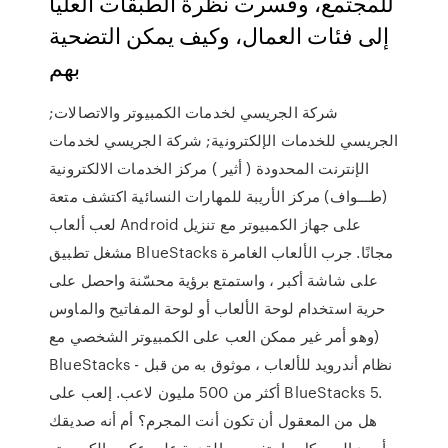
للمجتمع، وفسرت نظرة الطبقات العليا
إلى فئات العمال، وكيف يمكن التضحية
بهم
شركة الجريسي لخدمات الكمبيوتر والاتصالات;
الجريسي للخدمات الإلكترونية; شركة الجريسي لخدمات
الإنترنت المحدودة ( أثير ) مركز الخدمات الالكترونية
(طـــواف) مركز الأريبة للمهارات النسائية اكتشف متعة
لعب ألعاب Android على جهاز الكمبيوتر مع تنزيل
مشغل تطبيق BlueStacks مجانًا. جرب الألعاب الغامرة
على شاشة أكبر ، واستمتع برؤية محسّنة واحصل على
حرية استخدام لوحة الألعاب أو لوحة المفاتيح والماوس
(وهو أمر غير ممكن العب على الكمبيوتر الشخصي مع
BlueStacks - نظام أندرويد للألعاب ، موثوق به من قبل
أكثر من 500 مليون لاعب. إلعب على BlueStacks 5.
هل من المعقول أن تكون أنت المجرم؟ أم أنه صديقك
أحمد اليوم كل ما يتغير مع القدرة على عكس الكمبيوتر