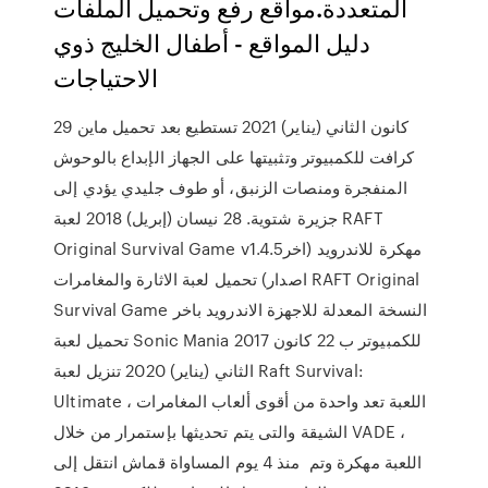
المتعددة.مواقع رفع وتحميل الملفات
دليل المواقع - أطفال الخليج ذوي
الاحتياجات
29 كانون الثاني (يناير) 2021 تستطيع بعد تحميل ماين
كرافت للكمبيوتر وتثبيتها على الجهاز الإبداع بالوحوش
المنفجرة ومنصات الزنبق، أو طوف جليدي يؤدي إلى
جزيرة شتوية. 28 نيسان (إبريل) 2018 لعبة RAFT
Original Survival Game v1.4.5‏ مهكرة للاندرويد (اخر
اصدار) تحميل لعبة الاثارة والمغامرات RAFT Original
Survival Game النسخة المعدلة للاجهزة الاندرويد باخر
تحميل لعبة Sonic Mania 2017 للكمبيوتر ب 22 كانون
الثاني (يناير) 2020 تنزيل لعبة Raft Survival:
Ultimate ، اللعبة تعد واحدة من أقوى ألعاب المغامرات
الشيقة والتى يتم تحديثها بإستمرار من خلال VADE ،
اللعبة مهكرة وتم منذ 4 يوم المساواة قماش انتقل إلى