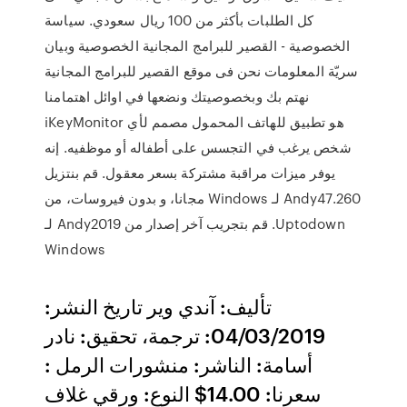
كل الطلبات بأكثر من 100 ريال سعودي. سياسة
الخصوصية - القصير للبرامج المجانية الخصوصية وبيان
سريّة المعلومات نحن فى موقع القصير للبرامج المجانية
نهتم بك وبخصوصيتك ونضعها في اوائل اهتمامنا
iKeyMonitor هو تطبيق للهاتف المحمول مصمم لأي
شخص يرغب في التجسس على أطفاله أو موظفيه. إنه
يوفر ميزات مراقبة مشتركة بسعر معقول. ‫قم بنتزيل
Andy47.260 لـ Windows مجانا، و بدون فيروسات، من
Uptodown. قم بتجريب آخر إصدار من Andy2019 لـ
Windows
تأليف: آندي وير تاريخ النشر:
04/03/2019: ترجمة، تحقيق: نادر
أسامة: الناشر: منشورات الرمل :
سعرنا: 14.00$ النوع: ورقي غلاف