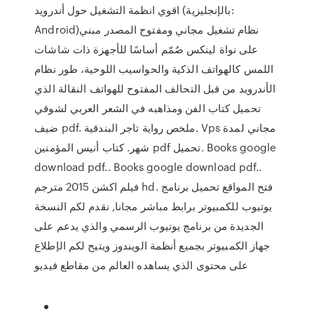
اقوي انظمة التشغيل حول أندرويد (بالإنجليزية:
Android)‏ نظام تشغيل مجاني ومفتوح المصدر مبني
على نواة لينكس صُمّم أساسًا للأجهزة ذات شاشات
اللمس كالهواتف الذكية والحواسيب اللوحية، طور نظام
الأندرويد من قبل التحالف المفتوح للهواتف النقالة الذي
تحميل كتاب الفن ومذاهبه في الشعر العربي لشوقي
ضيف pdf. ملخص رواية تاجر البندقية. Vps مجاني لمدة
شهر. كتاب أنيس المؤمنين pdf تحميل. Books google
download pdf.. Books google download pdf..
فيلم اكشن 2015 مترجم hd. فتح المواقع تحميل برنامج
يوتيوب للكمبيوتر برابط مباشر مجانا, نقدم لكم النسخة
الجديدة من برنامج يوتيوب الرسمي والذي يدعم على
جهاز الكمبيوتر بجميع أنظمة الويندوز ويتيح لكم الإطلاع
على محتوى الذي يساهده العالم من مقاطع فيديو