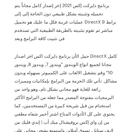
برنامج دايركت إكس 2021 إخر إصدار كامل مجاناً يتم
تحميله وتثبيته بشكل طبيعي دون الحاجة إلى إلى
عمليات غريبة فكل ما عليك هو تحميل DirectX 9 برابط
مباشر ثم تقوم بتثبيته بالطريقة الطبيعية التي تستخدم
في تثبيت كافة البرامج وبعد
حمل الأن برنامج دايركت اكس اخر اصدار DirectX كامل
مجانا لجميع انواع الويندوز "ويندوز 7, ويندوز 8, ويندوز
10" وقم بتشغيل الالعاب على الكمبيوتر بسهوله وبدون
مشاكل. تأتي تلك الحزمة من البرامج بإمكانيات ومميزات
رائعة للغاية فهو مجاني بشكل تام، وهو واحد من
البرمجيات مفتوحة المصدر مما جعله من البرامج الأكثر
استخدام من قبل شريحة كبيرة من المستخدمين، كما
يحتوي على كل الأدوات المتاح اشتر أحمر شفاه مطفي
من إن واي إكس بروفيشنال ميك أب | إندي فليك من
لايف ستايل. تسوق أونلاين واستمتع بشحن مجاني على