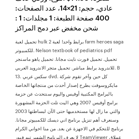
عادي، حجم: 21×14، عدد الصفحات:
400 صفحة الطبعة: 1 مجلدات: 1 :
شحن مخفض عبر دمج المراكز
تحميل لعبة hulk 2 برابط واحد! لعبة farm heroes saga
للكمبيوتر. Nelson textbook of pediatrics pdf
تحميل. تحميل فورت نايت مجانا. تحميل ياهو ماسنجر
للاندرويد برابط مباشر. تحميل متجر الاندرويد العربي. B
13. سكس عربي dvd. كل حين وآخر تقوم شركة
مايكروسوفت بطرح إصدار أحدث من منتجاتها الخاصة
بالبرامج المكتبية أوفيس واليوم سنتحدث عن حزمة
برامج أوفيس 2007 وهي اليت تلت الحزمة المشهورة
والتي ما زال لها مستخدميها حتى الآن لبساطتها 2003
وسنعرف أهم تنزيل برنامج اني ديسك للكمبيوتر مجانا.
برنامج للتحكم في الاجهزة عن بعد. من منا اخواني الكرام
لا يعرف البرنامج الشهير تيم فيور TeamViewer عملاق