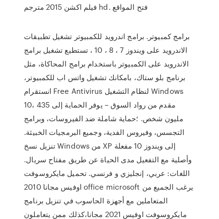
فيلم اكشن 2015 مترجم hd. فتح المواقع
برامج كمبيوتر. برامج اندرويد للكمبيوتر تشغيل تطبيقات
الاندرويد على ويندوز 7 ، 8 ، 10 ، تستطيع تشغيل برامج
الاندرويد على الكمبيوتر باستخدام برامج المحاكاة، مثل
برنامج بلو ستاك، بامكانك تشغيل واتس اب للكمبيوتر،
انستقرام Free Antivirus لنظام التشغيل Windows
10، مقدم من رواد السوق – يوفر الحماية إلى 435
مليون شخص. ؛حماية شاملة ضد الفيروسات، وبرامج
التجسس، وفيروس الفدية، وجميع البرمجيات الخبيثة.
تنزيل نسخ Windows من XP إلى ويندوز 10 مفعلة
وأصلية مع التفعيل مدى الحياة عن طريق مفتاح سريال.
اللغات: عربي، إنجليزي و فرنسي. تحميل مايكروسوفت
اوفيس مجانا 2010 office microsoft يرغب الجميع من
المتعاملين مع أجهزة الحاسوب في تنزيل برنامج
مايكروسوفت اوفيس 2021 مجانا،كذلك ممن يتعاملون