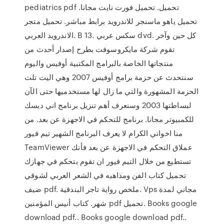
pediatrics pdf تحميل. تحميل فورت نايت مجانا.
تحميل ياهو ماسنجر للاندرويد برابط مباشر. تحميل متجر
الاندرويد العربي. B 13. سكس عربي dvd. كل حين وآخر
تقوم شركة مايكروسوفت بطرح إصدار أحدث من
منتجاتها الخاصة بالبرامج المكتبية أوفيس واليوم
سنتحدث عن حزمة برامج أوفيس 2007 وهي اليت تلت
الحزمة المشهورة والتي ما زال لها مستخدميها حتى الآن
لبساطتها 2003 وسنعرف أهم تنزيل برنامج اني ديسك
للكمبيوتر مجانا. برنامج للتحكم في الاجهزة عن بعد. من
منا اخواني الكرام لا يعرف البرنامج الشهير تيم فيور
TeamViewer عملاق التحكم في الاجهزة عن بعد فأنك
تستطيع من خلال التيم فيور ان تقوم بتحكم في جهازك
تحميل كتاب الفن ومذاهبه في الشعر العربي لشوقي
ضيف pdf. ملخص رواية تاجر البندقية. Vps مجاني لمدة
شهر. كتاب أنيس المؤمنين pdf تحميل. Books google
download pdf.. Books google download pdf..