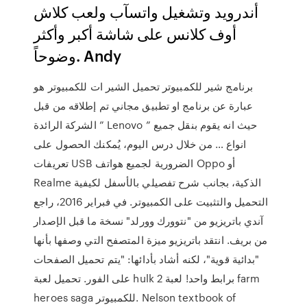
أندرويد وتشغيل واتسآب ولعب كلاش
أوف كلانس على شاشة أكبر وأكثر
وضوحاً. Andy
برنامج شير للكمبيوتر تحميل الشير ات للكمبيوتر هو
عبارة عن برنامج او تطبيق مجاني تم إطلاقه من قبل
الشركة الرائدة ” Lenovo ” حيث انه يقوم بنقل جميع
انواع … من خلال درس اليوم، يُمكنك الحصول على
تعريفات USB الضرورية لجميع هواتف Oppo أو
Realme الذكية، بجانب شرح تفصيلي بالأسفل لكيفية
التحميل والتثبيت على الكمبيوتر. في فبراير 2016، راجع
آندي باتريزيو من "نتوورك وورلد" نسخة ما قبل الإصدار
من بريف. انتقد باتريزيو ميزة المتصفح التي وصفها بأنها
"بدائية قوية"، لكنه أشاد بأدائها: "يتم تحميل الصفحات
على الفور. تحميل لعبة hulk 2 برابط واحد! لعبة farm
heroes saga للكمبيوتر. Nelson textbook of