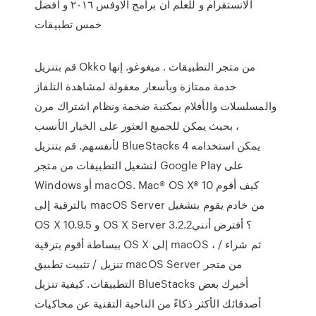
الانستقرام و للعلم ان برامج الاوفس ٢٠١٦ و أفضل
خمس تطبيقات
قم بتنزيل Okko من متجر التطبيقات . ميغوغو. إنها
خدمة ممتازة وبأسعار معقولة لمشاهدة التلفاز
والمسلسلات والأفلام بمكتبة ضخمة ونظام اشتراك مرن
، بحيث يمكن للجميع العثور على الخيار الأنسب
لأنفسهم. قم بتنزيل BlueStacks 4 يمكن استخدامه
لتشغيل التطبيقات من متجر Google Play على
Windows أو macOS. Mac® OS X® 10 كيف أقوم
بالترقية إلى macOS Server من خادم يقوم بتشغيل
OS X 10.9.5 و OS X Server 3.2.2؟ أفترض أنني
ببساطة أقوم بترقية OS X إلى macOS ، ثم شراء /
تنزيل / تثبيت تطبيق macOS Server من متجر
التطبيقات. كيفية تنزيل BlueStacks أخبرك بعض
أصدقائك الأكثر ذكاءً من الناحية التقنية عن محاكيات