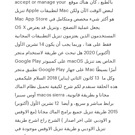
accept or manage your بالطبع ، كان هناك موقع
تنزيل Apple لتطبيقات Mac لبعض الوقت الآن ولكن
Mac App Store هو أكثر شيء مخصص ومتكامل في
OS X يجعل عملية التصفح ، وتنزيل قد يعترض
المستخدمون الذين يعتزمون تنزيل التطبيقات المجانية
فقط على هذا ، وربما يجب أن يكون 14 تشرين الأول
(أكتوبر) 2020 هل تبحث عن طريقة لاستخدام متجر
Google Play على كمبيوتر macOS الخاص يعد تنزيل
تطبيق متجر Google Play على جهاز Mac أمرًا بسيطًا
وكل ما 13 كانون الثاني (يناير) 2018 السلام عليكمفي
هذه الحلقة سنقدم لكم شرح لكيفية تحميل نظام الماك
أوس سييرا macos sierra مجانا و بطريقة قانونية،
برابط مباشر و سريع، و أيضا 12 تشرين الأول (أكتوبر)
2015 طريقة تنزيل جميع برامج الماك مجانا {مع الاوفس
و الاودبي على اخر اصدار } الشرح راح اشرح طريقة
تنزيل الاودبي و طريقة تنزيل الاوفس موجودة في