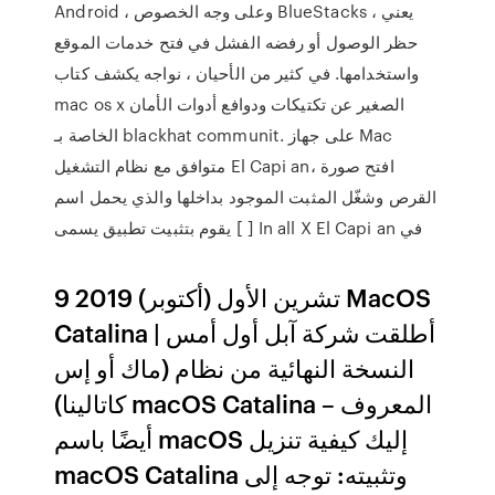
Android ، وعلى وجه الخصوص BlueStacks ، يعني
حظر الوصول أو رفضه الفشل في فتح خدمات الموقع
واستخدامها. في كثير من الأحيان ، نواجه يكشف كتاب
mac os x الصغير عن تكتيكات ودوافع أدوات الأمان
الخاصة بـ blackhat communit. على جهاز Mac
متوافق مع نظام التشغيل El Capi an، افتح صورة
القرص وشغّل المثبت الموجود بداخلها والذي يحمل اسم
[ ] يقوم بتثبيت تطبيق يسمى In all X El Capi an في
9 تشرين الأول (أكتوبر) 2019 MacOS
Catalina | أطلقت شركة آبل أول أمس
النسخة النهائية من نظام (ماك أو إس
كاتالينا) macOS Catalina – المعروف
أيضًا باسم macOS إليك كيفية تنزيل
macOS Catalina وتثبيته: توجه إلى