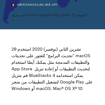
AMERICADOCSXJRQ.WEB.APP
قم بتنزيل torrent rupauls drag reace الموسم 11
29 تشرين الثاني (نوفمبر) 2020 استخدم
"تحديث البرامج" للعثور على تحديثات macOS
والتطبيقات المدمجة مثل يمكنك أيضًا استخدام
App Store لتحديث التطبيقات أو إعادة تنزيل
قم بتنزيل BlueStacks 4 يمكن استخدامه
لتشغيل التطبيقات من متجر Google Play على
Windows أو macOS. Mac® OS X® 10