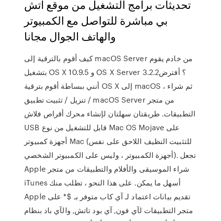
تحديثات برامج التشغيل من موقع اتش
بي مباشرة للتواصل مع الكمبيوتر
والهاتف الجوال مجانا
كيف أقوم بالترقية إلى macOS Server من خادم يقوم
بتشغيل OS X 10.9.5 و OS X Server 3.2.2؟ أفترض
أنني ببساطة أقوم بترقية OS X إلى macOS ، ثم شراء
/ تنزيل / تثبيت تطبيق macOS Server من متجر
التطبيقات. طريقتان سهلتان لإنشاء محرك أقراص فلاش
USB قابل للتشغيل من نوع Mac OS Mojave على
أجهزة كمبيوتر Mac (للتثبيت النظيف اللاحق على نفس
أجهزة الكمبيوتر ، وليس على الكمبيوتر الشخصي). تجعل
Apple شراء الموسيقى والأفلام والتطبيقات من متجر
iTunes أسهل ما يمكن. على هذا النحو ، تطلب منك
Apple تقديم بيانات اعتماد لـ آي كاب متوفر بـ $* على
متجر التطبيقات لآي فون, آي بود تاتش, والآي باد بنظام