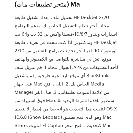
(متجر تطبيقات ماك) Ma
تحميل ملف إعداد تشغيل طابعة HP DeskJet 2720
مجانا. أختر نظام التشغيل الخاص بك. يدعم البرنامج
اصدارات ويندوز 10/8/7/فيستا واكس بي 32 بت و64 بت
وماكنتوس اذا كنت تبحث عن تعريف طابعة HP Deskjet
2710 لويندوز 10,7. لدينا أخر تحديثات برامج التشغيل من
موقع اتش بي مباشرة للتواصل مع الكمبيوتر والهاتف
الجوال مجانا 1. قم بتنزيل ملف .APK لأحد التطبيقات من
أي موقع تابع لجهة خارجية وقم بتشغيل BlueStacks
على جهاز Mac الخاص بك. 2. الآن ، افتح Media
Manager من علامة التبويب تطبيقاتي. 3. هنا ، انقر
فوق استيراد من Mac. 4. ستظهر نافذة الشرط الوحيد
لتثبيت هذا التحديث هو أنه يبدأ من إصدار لا يتعدى OS X
10.6.8 (Snow Leopard) وهو الذي قدم تطبيق Mac
Store. لتثبيت El Captan كتحديث ، افتح متجر Mac