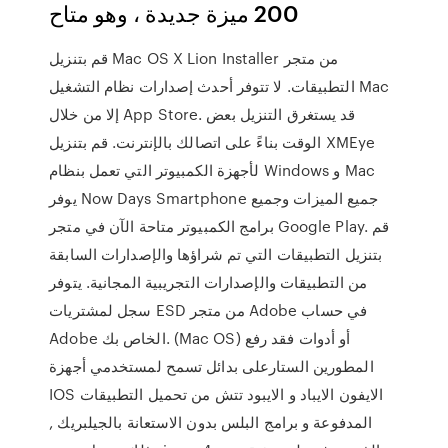
200 ميزة جديدة ، وهو متاح
قم بتنزيل Mac OS X Lion Installer من متجر
التطبيقات. لا تتوفر أحدث إصدارات نظام التشغيل Mac
إلا من خلال App Store. قد يستغرق التنزيل بعض
الوقت بناءً على اتصالك بالإنترنت. قم بتنزيل XMEye
لأجهزة الكمبيوتر التي تعمل بنظام Windows و Mac
يوفر Now Days Smartphone جميع الميزات وجميع
برامج الكمبيوتر متاحة الآن في متجر Google Play. قم
بتنزيل التطبيقات التي تم شراؤها والإصدارات السابقة
من التطبيقات والإصدارات التجريبية المجانية. يتوفر
سجل لمشتريات ESD من متجر Adobe في حساب
Adobe الخاص بك. (Mac OS) أو أدوات فقد رفع
المطورين الستارعلى بدائل تسمح لمستخدمي أجهزة
IOS الايفون الايباد و الايبود تتش من تحميل التطبيقات
المدفوعة و برامج البلس بدون الاستعانة بالجيلبريك ,