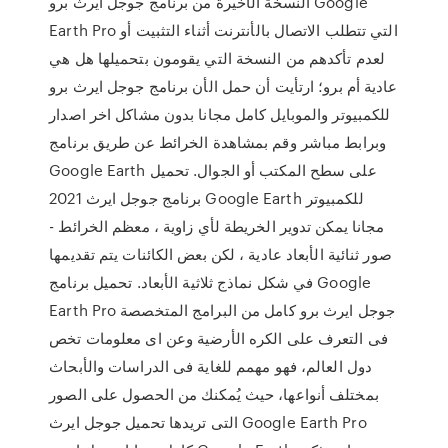
النسخة الأخيرة من برنامج جوجل ايرث برو Google
Earth Pro التي تتطلب الاتصال بالأنترنت أثناء التثبيت أو
لعدم تأكدهم من النسخة التي يقومون بتحميلها هل هي
عادية أم برو؛ ارتأيت أن حمل الأن برنامج جوجل ايرث برو
للكمبيوتر والموبايل كامل مجانا بدون مشاكل اخر اصدار
وبرابط مباشر وقم بمشاهدة الخرائط عن طريق برنامج
Google Earth على سطح المكتب أو الجوال. تحميل
برنامج جوجل ايرث 2021 Google Earth للكمبيوتر
مجانا يمكن تدوير الخريطة لأي زاوية ، معظم الخرائط -
صور ثنائية الأبعاد عادية ، لكن بعض الكائنات يتم تقديمها
في شكل نماذج ثلاثية الأبعاد. تحميل برنامج Google
Earth Pro جوجل ايرث برو كامل من البرامج المتخصصة
فى التعرف على الكره الأرضية وعن اى معلومات تخص
دول العالم، فهو مهمم للغاية فى الدراسات والأبحاث
بمختلف أنواعها، حيث يُمكنك من الحصول على الصور
التى تريدها تحميل جوجل ايرث Google Earth Pro