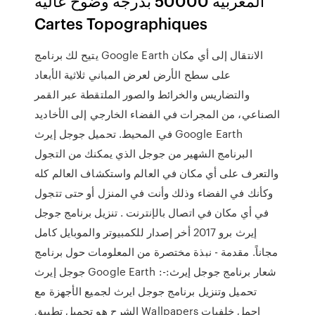
المغربية 50000 بدرجة وضوح عالية
Cartes Topographiques
يتيح لك برنامج Google Earth الانتقال إلى أي مكان
على سطح الأرض لعرض المباني ثلاثية الأبعاد
والتضاريس والخرائط والصور الملتقطة عبر القمر
الصناعي، من المجرات في الفضاء الخارجي إلى الأخاديد
في المحيط. تحميل جوجل إيرث Google Earth
البرنامج الشهير من جوجل الذي يمكنك من التجول
والتعرف على أي مكان في العالم واستكشاف العالم كله
وكأنك في الفضاء وذلك وأنت في المنزل أو حتى تتجول
في أي مكان في اتصال بالإنترنت . تنزيل برنامج جوجل
إيرث برو 2017 أخر إصدار للكمبيوتر والموبايل كامل
مجاناً. مقدمة - نبذة مختصرة من المعلومات حول برنامج
جوجل إيرث Google Earth :-شعار برنامج جوجل إيرث:
تحميل وتنزيل برنامج جوجل ايرث لجميع الأجهزة مع
الشرح هو تحميل تطبيق Wallpapers اجمل خلفيات