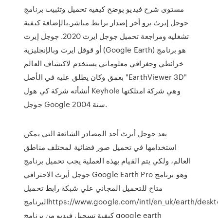
مستوى شرح فيديو يوضح كيفية تحميل وتثبيت برنامج
جوجل إيرث برو أخر إصدار برابط مباشر.بالإضافة كيفية
تشغليه ومراجعة تحميل جوجل ايرث 2020. جوجل إيرث
أو قوقل ايرث وبالإنجليزية (Google Earth) ‏ هو برنامج
خرائطي وجغرافي معلوماتي يستخدم لاكتشاف العالم
بعمق وكان يطلق عليه في الأصل "EarthViewer 3D"
أنشأته شركة كي هول Keyhole وهي شركة امتلكتها
جوجل Google سنة 2004.
يعد جوجل أيرث أحد المصادر الشائعة التي يمكن
استخدامها في تحميل صور فضائية لمختلف مناطق
العالم، ولكي يتم القيام بهذه العملية يجب تحميل برنامج
جوجل أيرث الاحترافي Google Earth Pro وهو برنامج
متاح للتحميل المجاني علي شبكة رابط تحميل
البرنامجhttps://www.google.com/intl/en_uk/earth/desktop/
كيفية تسجيل فيديو من برنامج google earth