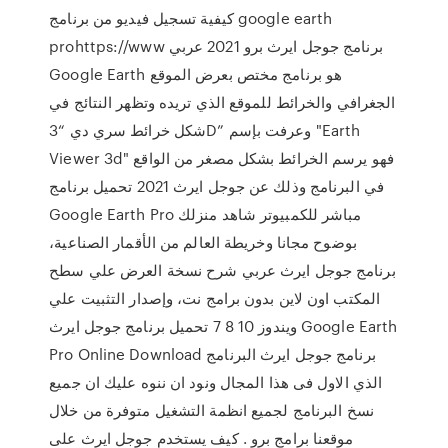
كيفية تسجيل فيديو من برنامج google earth
prohttps://www برنامج جوجل ايرث برو 2021 عربي
Google Earth هو برنامج مختص بعرض الموقع
الجغرافي والخرائط للموقع الذي تريده وتظهر النتائج في
شكل خرائط سري دي “3D” وعرفت بإسم "Earth
Viewer 3d" فهو يرسم الخرائط بشكل مصغر من الواقع
في البرنامج وذلك عن جوجل ايرث 2021 تحميل برنامج
Google Earth Pro مباشر للكمبيوتر شاهد منزلك
بوضوح مجانا وخريطة العالم من الأقمار الصناعية،
برنامج جوجل ايرث عربي شرح نسخة العرض علي سطح
المكتب اون لاين بدون برامج نت، وإصدار التثبيت علي
ويندوز 10 8 7 تحميل برنامج جوجل ايرث Google Earth
Pro Online Download برنامج جوجل ايرث البرنامج
الذي الاول فى هذا المجال ونود ان ننوه عليك ان جميع
نسخ البرنامج لجميع انظمة التشغيل متوفرة من خلال
موقعنا برامج برو . كيف يستخدم جوجل ايرث على