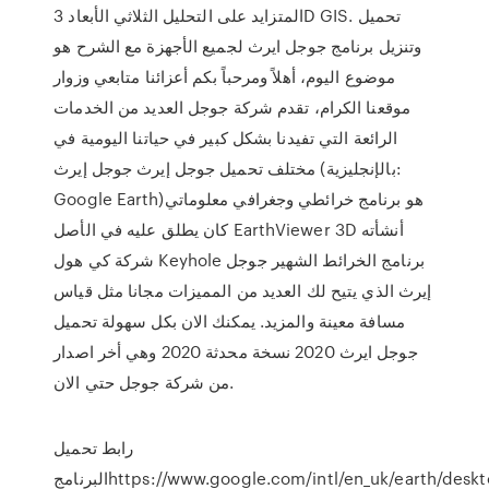
المتزايد على التحليل الثلاثي الأبعاد 3D GIS. تحميل
وتنزيل برنامج جوجل ايرث لجميع الأجهزة مع الشرح هو
موضوع اليوم، أهلاً ومرحباً بكم أعزائنا متابعي وزوار
موقعنا الكرام، تقدم شركة جوجل العديد من الخدمات
الرائعة التي تفيدنا بشكل كبير في حياتنا اليومية في
مختلف تحميل جوجل إيرث جوجل إيرث (بالإنجليزية:
Google Earth)‏ هو برنامج خرائطي وجغرافي معلوماتي
كان يطلق عليه في الأصل EarthViewer 3D أنشأته
شركة كي هول Keyhole برنامج الخرائط الشهير جوجل
إيرث الذي يتيح لك العديد من المميزات مجانا مثل قياس
مسافة معينة والمزيد. يمكنك الان بكل سهولة تحميل
جوجل ايرث 2020 نسخة محدثة 2020 وهي أخر اصدار
من شركة جوجل حتي الان.
رابط تحميل
البرنامجhttps://www.google.com/intl/en_uk/earth/desktop/