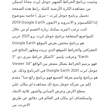
وتثبيت برنامج الخرائط الشهير جوجل ايرث مجاناً لتتمكن
من مشاهدة الكرة الأرضية كاملة .رابط هذه الصفحة
خاصة بموضوع ( تحميل برنامج جوجل إيرث – تنزيل
2019 Google Earth للكمبيوتر و الاندرويد و الايفون) إذا
كنت ترغب المزيد يمكنك زيارة القسم او من خلال
المواضيع المتعلقة برنامج جوجل ايرث برو 2021 عربي
Google Earth هو برنامج مختص بعرض الموقع
الجغرافي والخرائط للموقع الذي تريده وتظهر النتائج في
شكل خرائط سري دي “3D” وعرفت بإسم "Earth
Viewer 3d" فهو يرسم الخرائط بشكل مصغر من الواقع
في البرنامج وذلك عن Google Earth 2021 جوجل ايرث
هو برنامج واسم يعرفة الجميع فهو برنامج رائع جدا" مقدم
لكم من شركة جوجل يتيح لك مشاهدة اي مكان علي
سطح الارض وعرض المباني والصور ثلاثية الابعاد
واستكشاف اي مكان في العالم قي دقائق عن طريق
الانترنت من