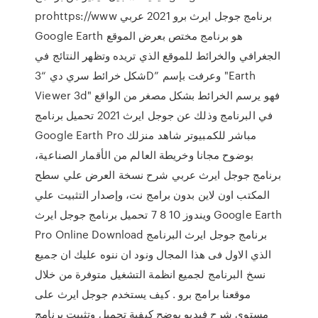
prohttps://www برنامج جوجل ايرث برو 2021 عربي
Google Earth هو برنامج مختص بعرض الموقع
الجغرافي والخرائط للموقع الذي تريده وتظهر النتائج في
شكل خرائط سري دي “3D” وعرفت بإسم "Earth
Viewer 3d" فهو يرسم الخرائط بشكل مصغر من الواقع
في البرنامج وذلك عن جوجل ايرث 2021 تحميل برنامج
Google Earth Pro مباشر للكمبيوتر شاهد منزلك
بوضوح مجانا وخريطة العالم من الأقمار الصناعية،
برنامج جوجل ايرث عربي شرح نسخة العرض علي سطح
المكتب اون لاين بدون برامج نت، وإصدار التثبيت علي
ويندوز 10 8 7 تحميل برنامج جوجل ايرث Google Earth
Pro Online Download برنامج جوجل ايرث البرنامج
الذي الاول فى هذا المجال ونود ان ننوه عليك ان جميع
نسخ البرنامج لجميع انظمة التشغيل متوفرة من خلال
موقعنا برامج برو . كيف يستخدم جوجل ايرث على
مستوى شرح فيديو يوضح كيفية تحميل وتثبيت برنامج