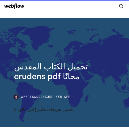
تحميل الكتاب المقدس
crudens pdf مجانًا
AMERICADOCSXJRQ.WEB.APP
تحميل تعريفات هايبر إكس كلاود 2