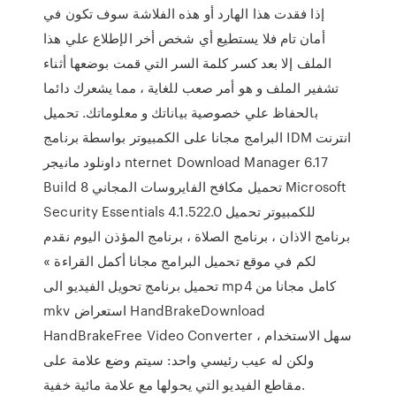
إذا فقدت هذا الهارد أو هذه الفلاشة سوف تكون في
أمان تام فلا يستطيع أي شخص أخر الإطلاع علي هذا
الملف إلا بعد كسر كلمة السر التي قمت بوضعها أثناء
تشفير الملف و هو أمر صعب للغاية ، مما يشعرك دائما
بالحفاظ علي خصوصية بياناتك و معلوماتك. تحميل
البرامج مجانا على الكمبيوتر بواسطة برنامج IDM انترنت
داونلود مانيجر nternet Download Manager 6.17
Build 8 تحميل مكافح الفايروسات المجاني Microsoft
Security Essentials 4.1.522.0 للكمبيوتر تحميل
برنامج الاذان ، برنامج الصلاة ، برنامج المؤذن اليوم نقدم
لكم في موقع تحميل البرامج مجانا أكمل القراءة »
تحميل برنامج تحويل الفيديو الى mp4 كامل مجانا من
mkv استعراض HandBrakeDownload
HandBrakeFree Video Converter سهل الاستخدام ،
ولكن له عيب رئيسي واحد: سيتم وضع علامة على
مقاطع الفيديو التي يحولها مع علامة مائية خفية.