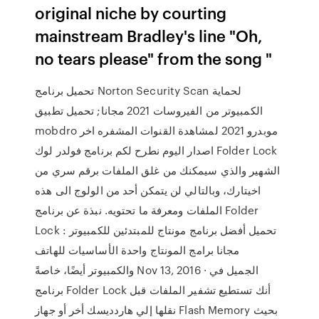
original niche by courting
mainstream Bradley's line "Oh,
no tears please" from the song "
تحميل برنامج Norton Security Scan لحماية
الكمبيوتر من الفيروسات 2021 مجانا; تحميل تطبيق
mobdro موبدرو 2021 لمشاهدة القنوات المشفره اخر
اصدار اليوم نطرح لكم برنامج فولدر لوك Folder Lock
الشهير والذي سيمكنك من غلق الملفات برقم سري من
اخيتارك، وبالتالي لن يتمكن أحد من الولوج الى هذه
الملفات ومعرفة ما تحتويه. نبذة عن برنامج Folder
Lock : تحميل أفضل برنامج مونتاج للمبتدئين للكمبيوتر
مجانا برامج المونتاج واحدة الأساسيات للهاتف
والكمبيوتر أيضًا، خاصةً Nov 13, 2016 · الجميل في
برنامج Folder Lock أنك تستطيع تشفير الملفات قبل
نقلها إلي هاردديسك أخر أو جهاز Flash Memory بحيث