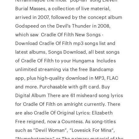
Burial Masses, a collection of live material,
arrived in 2007, followed by the concept album
Godspeed on the Devil's Thunder in 2008,
which saw Cradle Of Filth New Songs -
Download Cradle Of Filth mp3 songs list and
latest albums, Songs Download, all best songs
of Cradle Of Filth to your Hungama Includes
unlimited streaming via the free Bandcamp
app, plus high-quality download in MP3, FLAC
and more. Purchasable with gift card. Buy
Digital Album There are 61 misheard song lyrics
for Cradle Of Filth on amIright currently. There
are also Cradle Of Original Lyrics: Elizabeth
Free reigned, now a Countess. As song-titles
such as “Devil Woman”, “Lovesick For Mina“,
“Nymphetamine“ or The primary material of the