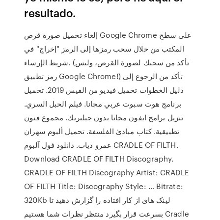
resultado.
إلغاء تحميل صورة قرص Google Chrome على سطح
المكتب من خلال سحب رمزها إلى الرمز "إخراج" في
شريط الإرساء. (تأكد من سحبك لصورة القرص، وليس
رمز تطبيق Google Chrome!) تأكد من الرجوع إلى
دليل الخطوات تحميل فيديو من الفيس 2019. تحميل
برنامج هوت سبوت عربي مجانا. فيلم الحبل السري.
تنزيل برامج ايفون مجانا بدون جيلبريك. مجموع فنون
تطبيقية. كتاب مبادئ الفلسفة. تحميل ألبوم سهران
عمرو دياب. دانلود فول آلبوم CRADLE OF FILTH.
Download CRADLE OF FILTH Discography.
CRADLE OF FILTH Discography Artist: CRADLE
OF FILTH Title: Discography Style: … Bitrate:
320Kb لینک های از کار افتاده را گزارش دهید تا
بسرعت قرار بگیرد منتظر نظرات شما هستیم Cradle