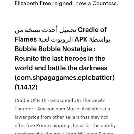
Elizabeth Free reigned, now a Countess.
تحميل أحدث نسخة من Cradle of
Flames الروبوت لعبة APK بواسطة
Bubble Bobble Nostalgie :
Reunite the last heroes in the
world and battle the darkness
(com.shpagagames.epicbattler)
(1.14.12)
Cradle Of Filth - Godspeed On The Devil's
Thunder - Amazon.com Music. Available at a
lower price from other sellers that may not
offer free Prime shipping . head for the catchy
refrainmaybe the most "pop-ish" song Eleven