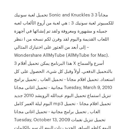
تحميل لعبة سونيك Sonic and Knuckles 3 3 مجاناً
للكمبيوتر لعبة سونيك 3 : هي لعبة من أروع الألعاب لعبه
جميله و مشهورة ومعروفة ولقد تم إنشائها في أجهزة
اللعاب القديمة واليوم لقد وفرن لكم نسخه من ا ننظر
إلى أبعد من العثور على اختيارك المثالي –
Wondershare AllMyTube (AllMyTube for Mac).
هذا البرنامج يمكن تحميل أفلام 3 X أسرع والسماح
بالتحميل الدفعي. أولاً وقبل كل شيء، الحصول على كل
استعداد. تحميل افلام مجانا - تحميل العاب , تحميل برامج
مجانية - تحميل اغانى مجانا Tuesday, March 9, 2010
تنزيل استماع تحميل البوم عبدالله الرويشد 2010 جديد
البوم ليلة العمر كامل mp3 تحميل افلام مجانا - تحميل
العاب , تحميل برامج مجانية - تحميل اغانى مجانا
Tuesday, October 13, 2009 تحميل تنزيل نغمات
البوم كاظم الساهر الجديد رنات البوم الرسم بالكلمات