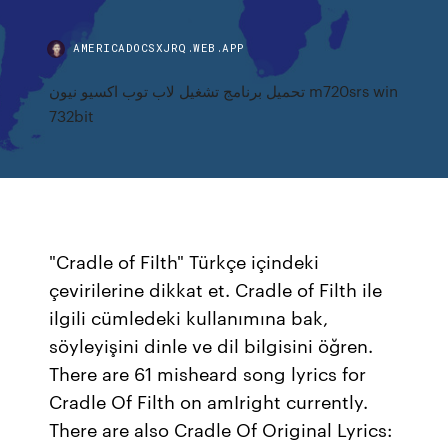
AMERICADOCSXJRQ.WEB.APP
تحميل برنامج تشغيل لاب توب اكسيو نيون m720srs win
732bit
"Cradle of Filth" Türkçe içindeki
çevirilerine dikkat et. Cradle of Filth ile
ilgili cümledeki kullanımına bak,
söyleyişini dinle ve dil bilgisini öğren.
There are 61 misheard song lyrics for
Cradle Of Filth on amIright currently.
There are also Cradle Of Original Lyrics: