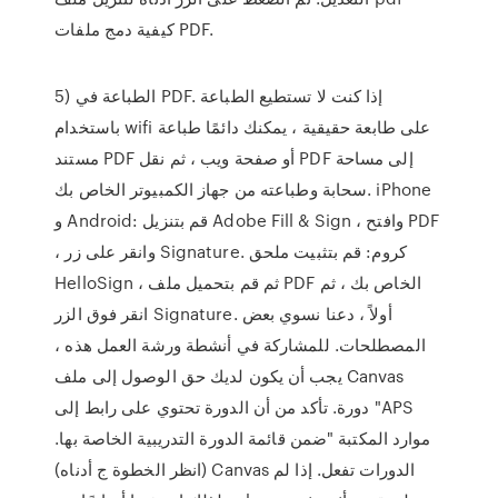
كيفية دمج ملفات PDF.
5) الطباعة في PDF. إذا كنت لا تستطيع الطباعة
باستخدام wifi على طابعة حقيقية ، يمكنك دائمًا طباعة
مستند PDF أو صفحة ويب ، ثم نقل PDF إلى مساحة
سحابة وطباعته من جهاز الكمبيوتر الخاص بك. iPhone
و Android: قم بتنزيل Adobe Fill & Sign ، وافتح PDF
، وانقر على زر Signature. كروم: قم بتثبيت ملحق
HelloSign ، ثم قم بتحميل ملف PDF الخاص بك ، ثم
انقر فوق الزر Signature. أولاً ، دعنا نسوي بعض
المصطلحات. للمشاركة في أنشطة ورشة العمل هذه ،
يجب أن يكون لديك حق الوصول إلى ملف Canvas
دورة. تأكد من أن الدورة تحتوي على رابط إلى "APS
موارد المكتبة "ضمن قائمة الدورة التدريبية الخاصة بها.
(انظر الخطوة ج أدناه) Canvas الدورات تفعل. إذا لم