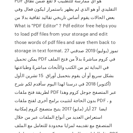
PDF هو أي ممارسة للتطبيب لا تقع ضمن نطاق
التقليدي أو هو الذي لم يظهر باستمرار ليكون فعال وفي
بعض الحالات يقوم أساس تاريخي تقاليد ثقافية بدلا من
What is "PDF Editor" ? Pdf editor free helps you
to load pdf files from your storage and edit
those words of pdf files and save them back to
storage in text format. 27 تموز (يوليو) 2019 صدقني
يمكن تحميل PDF في كروم مباشرةً بدلاً من فتح الملف
في البداية ثم من الكتب والأبحاث مباشرةً وطباعتها
بشكل سريع أو أن يقوم بتحميل أوراق 15 تشرين الأول
(أكتوبر) 2018 في درسنا لهذا اليوم سأقدم لكم شرح
لطريقة فتح ملفات PDF عبر المتصفح جوجل كروم وهذا
بدون الحاجة لتثبيت برامج أخرى لفتح ملفات PDF ، و
ايضا 27 أيار (مايو) 2017 يتيح متصفح كروم إمكانية
استعراض العديد من أنواع الملفات عبر من خلال
المتصفح مع تقديمه لمزايا محدودة للتعامل مع الملف