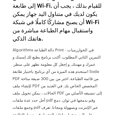
إلى طابعة Wi-Fi. للقيام بذلك ، يجب أن
يكون لديك في متناول اليد جهاز يمكن
أن يصبح مشاركًا كاملًا في شبكة Wi-Fi
واستقبال مهام الطباعة مباشرة من
هاتفك الذكي.
Algorithms دالة الطباعة Print في الخوارزميات -
التمرين الثاني المطلوب. أكتب برنامج يطبع لك إسمك و
عمرك و مهنتك, و إجعل كل معلومة تظهر على سطر.
استخدم هذه الميزة من أي برنامج باختيار طابعة Soda
PDF من قائمة الطباعة. اختر من بين 300 صيغة متاحة
لإنشاء ملف PDF المخصص الخاص بك. في العديد من
الحالات ، يمكن تحويل ملف PDF إلى تنسيقه الأصلي من
أجل حدد عدة ملفات pdf وقم بدمجها في ثوان. دمج
وجمع ملفات pdf عبر الإنترنت وبسهولة ومجانا. تعرف
على المزيد حول ملفات التحويل قم بتنزيل الطابعة