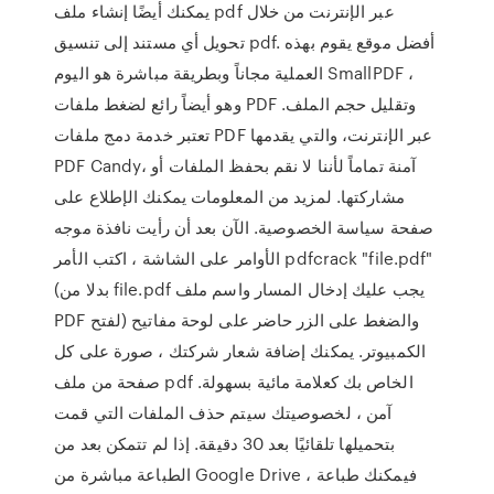
يمكنك أيضًا إنشاء ملف pdf عبر الإنترنت من خلال
تحويل أي مستند إلى تنسيق pdf. أفضل موقع يقوم بهذه
العملية مجاناً وبطريقة مباشرة هو اليوم SmallPDF ،
وهو أيضاً رائع لضغط ملفات PDF وتقليل حجم الملف.
تعتبر خدمة دمج ملفات PDF عبر الإنترنت، والتي يقدمها
PDF Candy، آمنة تماماً لأننا لا نقم بحفظ الملفات أو
مشاركتها. لمزيد من المعلومات يمكنك الإطلاع على
صفحة سياسة الخصوصية. الآن بعد أن رأيت نافذة موجه
الأوامر على الشاشة ، اكتب الأمر pdfcrack "file.pdf"
(بدلا من file.pdf يجب عليك إدخال المسار واسم ملف
PDF لفتح) والضغط على الزر حاضر على لوحة مفاتيح
الكمبيوتر. يمكنك إضافة شعار شركتك ، صورة على كل
صفحة من ملف pdf الخاص بك كعلامة مائية بسهولة.
آمن ، لخصوصيتك سيتم حذف الملفات التي قمت
بتحميلها تلقائيًا بعد 30 دقيقة. إذا لم تتمكن بعد من
الطباعة مباشرة من Google Drive ، فيمكنك طباعة