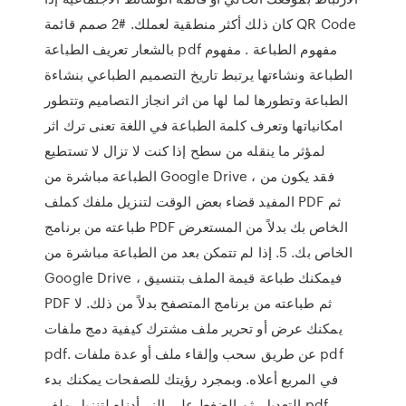
كان ذلك أكثر منطقية لعملك. #2 صمم قائمة QR Code
بالشعار تعريف الطباعة pdf مفهوم الطباعة . مفهوم
الطباعة ونشاءتها يرتبط تاريخ التصميم الطباعي بنشاءة
الطباعة وتطورها لما لها من اثر انجاز التصاميم وتتطور
امكانياتها وتعرف كلمة الطباعة في اللغة تعنى ترك اثر
لمؤثر ما ينقله من سطح إذا كنت لا تزال لا تستطيع
الطباعة مباشرة من Google Drive ، فقد يكون من
المفيد قضاء بعض الوقت لتنزيل ملفك كملف PDF ثم
طباعته من برنامج PDF الخاص بك بدلاً من المستعرض
الخاص بك. 5. إذا لم تتمكن بعد من الطباعة مباشرة من
Google Drive ، فيمكنك طباعة قيمة الملف بتنسيق
PDF ثم طباعته من برنامج المتصفح بدلاً من ذلك. لا
يمكنك عرض أو تحرير ملف مشترك كيفية دمج ملفات
pdf. عن طريق سحب وإلقاء ملف أو عدة ملفات pdf
في المربع أعلاه. وبمجرد رؤيتك للصفحات يمكنك بدء
التعديل. ثم الضغط على الزر أدناه لتنزيل ملف pdf