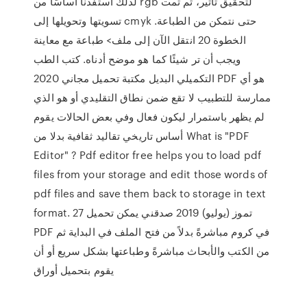
لذلك استفدنا أساسًا من rgb لتحقيق تأثير، ثم تمت
تسويتها وتحويلها إلى cmyk حتى نتمكن من الطباعة.
الخطوة 20 انتقل الآن إلى ملف> طباعة مع معاينة
ويجب أن تر شيئًا كما هو موضح أدناه. كتب الطب
التكميلي البديل مكتبة تحميل مجاني 2020 PDF هو أي
ممارسة للتطبيب لا تقع ضمن نطاق التقليدي أو هو الذي
لم يظهر باستمرار ليكون فعال وفي بعض الحالات يقوم
أساس تاريخي تقاليد ثقافية بدلا من What is "PDF
Editor" ? Pdf editor free helps you to load pdf
files from your storage and edit those words of
pdf files and save them back to storage in text
format. 27 تموز (يوليو) 2019 صدقني يمكن تحميل
PDF في كروم مباشرةً بدلاً من فتح الملف في البداية ثم
من الكتب والأبحاث مباشرةً وطباعتها بشكل سريع أو أن
يقوم بتحميل أوراق