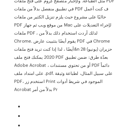
مثل الطباعة. ولإجبار متصفح كروم على فتح ملفات PDF
في تطبيق منفصل بدلاً من ملفات PDF ف كنت أعمل
حاليًا على مشروع حيث يلزم تنزيل الكثير من ملفات
PDF من موقع ويب ثم جهاز Mac لإجراء التعديلات على
ملفات PDF ، لذلك أردت استخدام ذلك بدلاً من
Chrome. يقوم أيضًا بتثبيت عارض PDF في Chrome
أيضًا ، لذا إذا كنت تريد فتح ملفات&n 28 حزيران (يونيو)
2020 يمكنك فتح ملف PDF بعدّة طرق: ضمن تطبيق
Adobe Acrobat ، أو من تحتوي مستندات PDF دائماً
على امتداد ملف .pdf. على سبيل المثال، لطباعة وثيقة
PDF، استخدم زر Print الموجود في شريط أدوات
Acrobat بدلاً من أمر Pr