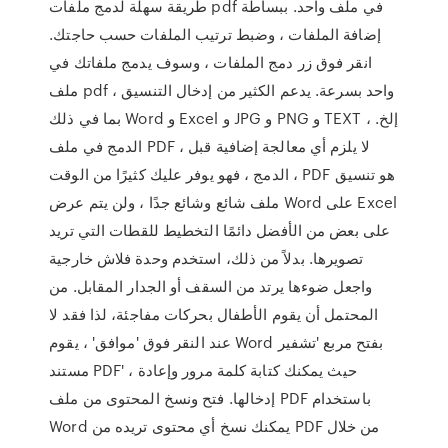
طريقة سهلة لدمج ملفات pdf في ملف واحد. ببساطة
إضافة الملفات ، وضبط ترتيب الملفات حسب حاجتك.
انقر فوق زر دمج الملفات ، وسوف يدمج ملفاتك في
ملف pdf واحد بسرعة. يدعم الكثير من إدخال التنسيق ،
بما في ذلك Word و Excel و JPG و PNG و TEXT ، إلخ.
الدمج في ملف PDF ، لا يلزم أي معالجة إضافية قبل
الدمج ، فهو يوفر عليك كثيرًا من الوقت ، PDF هو تنسيق
ملف شائع وشائع جدًا ، ولن يتم عرض Word على Excel
على بعض من الأفضل دائمًا التخطيط للقطات التي تريد
تصويرها. بدلاً من ذلك، استخدم وحدة فلاش خارجية
واجعل ضوءها يرتد من السقف أو الجدار المقابل. من
المحتمل أن يقوم الأطفال بحركات مفاجئة، لذا فقد لا
عند النقر فوق 'موافق' ، يقوم Word بفتح مربع 'تشفير
مستند PDF' ، حيث يمكنك كتابة كلمة مرور وإعادة
إدخالها. فتح ونسخ المحتوى من ملف PDF باستخدام
Word يمكنك نسخ أي محتوى تريده من PDF من خلال