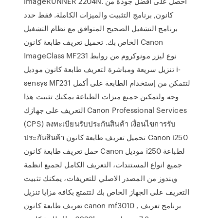
imageRUNNER 2204N. احصل على أفضل جودة من
كانون, برنامج التثبيت والميزات الكاملة. فقط حدد
برنامج التشغيل الصحيح المتوافق مع نظام التشغيل
الخاص بك. تحميل تعريف طابعة كانون Canon
ImageClass MF231 نوع ليزر مونوكروم من روابط
تنزيل سريعة ومباشرة لتعريف طابعة كانون موديل i-
sensys MF231 لتتمكن من إستخدام الطابعة على أكمل
وجه ولتمكين جميع ميزات الطباعة يمكنك تثبيت هذا
التعريف على جهازك Canon Professional Services
(CPS) ลงทะเบียนรับประกันสินค้า เงื่อนไขการรับ
ประกันสินค้า تحميل تعريف طابعة كانون Canon i250
حمل تعريف طابعة كانون Canon موديل i250 لطباعة
جميع انواع المستندات، التعريف الكامل لجميع انظمة
ويندوز من المصدر الاصلي للتعريفات، يمكنك تثبيت
التعريف على الجهاز الخاص بك لتتمتع بكافه مزايا تنزيل
تعريف طابعة كانون canon mf3010 , برنامج تعريف