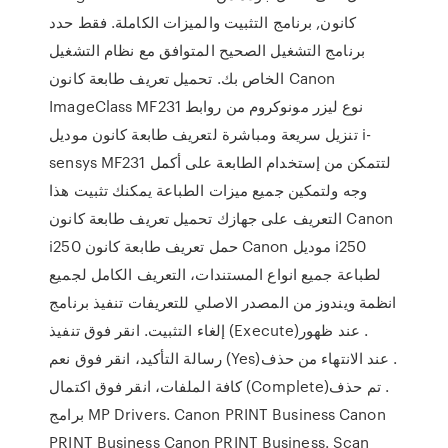
كانون, برنامج التثبيت والميزات الكاملة. فقط حدد
برنامج التشغيل الصحيح المتوافق مع نظام التشغيل
الخاص بك. تحميل تعريف طابعة كانون Canon
ImageClass MF231 نوع ليزر مونوكروم من روابط
تنزيل سريعة ومباشرة لتعريف طابعة كانون موديل i-
sensys MF231 لتتمكن من إستخدام الطابعة على أكمل
وجه ولتمكين جميع ميزات الطباعة يمكنك تثبيت هذا
التعريف على جهازك تحميل تعريف طابعة كانون Canon
i250 حمل تعريف طابعة كانون Canon موديل i250
لطباعة جميع انواع المستندات، التعريف الكامل لجميع
انظمة ويندوز من المصدر الاصلي للتعريفات تنفيذ برنامج
إلغاء التثبيت. انقر فوق تنفيذ (‏Execute)‏. عند ظهور
رسالة التأكيد، انقر فوق نعم (‏Yes)‏. عند الانتهاء من حذف
كافة الملفات، انقر فوق اكتمال (‏Complete)‏. تم حذف
برامج MP Drivers. Canon PRINT Business Canon
PRINT Business Canon PRINT Business. Scan