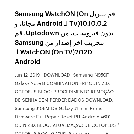
‫قم بنتزيل Samsung WatchON (On
TV)10.10.0.2 لـ Android مجانا، و
بدون فيروسات، من Uptodown. قم
بتجريب آخر إصدار من Samsung
WatchON (On TV)2020 لـ
Android
Jun 12, 2019 · DOWNLOAD: Samsung N950F
Galaxy Note 8 COMBINATION FRP ODIN Z3X
OCTOPUS BLOG: PROCEDIMENTO REMOÇÃO
DE SENHA SEM PERDER DADOS DOWNLOAD:
Samsung J106M-DS Galaxy J1 mini Prime
Firmware Full Repair Reset PIT Android v601
ODIN Z3X BLOG: ATUALIZAÇÃO DE OCTOPLUS /
OCTOPUS BOX LG V292! ‫قم بنتزيل Samsung