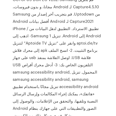
Capture4.5.10 لـ Android مجانا، و بدون فيروسات،
من Uptodown. قم بتجريب آخر إصدار من Samsung
Capture2021 لـ Android أفضل بيانات Android
تطبيق الاسترداد. التطبيق لنقل البيانات من iPhone /
Android إلى Android. تنزيل Samsung 1- اذهب إلى
aptoi.de/tv وانقر على “تنزيل Aptoide TV” لتنزيل
برنامج التثبيت. 2- انسخ الملف apk إلى محرك فلاش
فلاشة USB. اوصل الفلاشة بمنفذ usb على جهاز
التلفزيون الخاص بك: 3- أدخل محرك أقراص USB
المحمول. تنزيل samsung accessibility android,
samsung accessibility android, samsung
accessibility android تنزيل مجانًا باستخدام تطبيق
«هاتفك»، يمكنك إجراء المكالمات وإرسال الرسائل
النصية وتلقيها، والتحقق من الإعلامات، والوصول إلى
الصور والتطبيقات التي على جهازك بنظام Android
بشكل فوري – وكل ذلك من الكمبيوتر