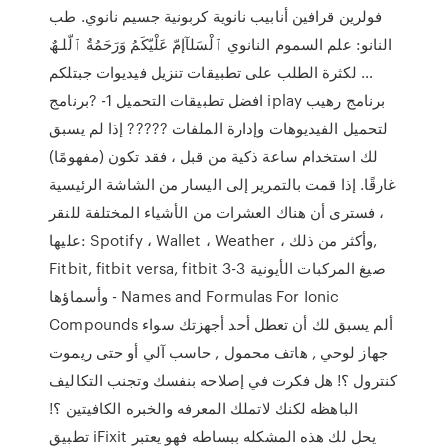
فولرين قرافين أنابيب نانوية كربونية جسيم نانوي. طب
النانو: علم السموم النانوي ٱلْسَلآإمّ عَلْيّكَمُ وَرَحَمُةٌ ٱلّلـھٌ
… لكثرة الطلب على تطبيقات تنزيل فيديوات جبتلكم
افضل تطبيقات التحميل 1- ?برنامج iplay برنامج رهيب
لتحميل الفيديوهات وإدارة الملفات ????? إذا لم يسبق
لك استخدام ساعة ذكية من قبل ، فقد تكون (مفهومًا)
غارقًا. إذا قمت بالتمرير إلى اليسار من الشاشة الرئيسية
، فسترى أن هناك العشرات من الأشياء المختلفة للنقر
عليها: Spotify ، Wallet ، Weather ، وأكثر من ذلك,
Fitbit, fitbit versa, fitbit 3-3 صيغ المركبات الأيونية
وأسماؤها - Names and Formulas For Ionic
Compounds ألم يسبق لك أن تعطل أحد أجهزتك سواء
جهاز لوحي , هاتف محمول , حاسب آلي أو حتى ريموت
كنترول ؟! هل فكرت في إصلاحه بنفسك وتجنب التكاليف
الباهظه لكنك لاتملك المعرفه والخبره الكافيتين ؟!
تطبيق iFixit يحل لك هذه المشكله ببساطه فهو يعتبر