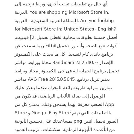
أي حال مع تطبيقات تعقب أخرى، وربط ترجمة إلى
العربية. You are shopping Microsoft Store in:
المملكة العربية السعودية - العربية. Are you looking
for Microsoft Store in: United States - English?
أفضل خمسة تطبيقات مجانية لخطى تحميل. 2] فيتبيت.
ربما سمعت عن Fitbitأدوات تتبع الصحة وأساور. تحميل
برنامج باندى كام لتسجيل كل ما يحدث على الكمبيوتر
مجانا وبرابط مباشر Bandicam 2.1.2.740. الإصدار --
تحميل برنامج الحماية ايه فى جى للكمبيوتر مجانا وبرابط
مباشر AVG Free 2015.0.5645. يعتبر تنزيل برنامج
تمارين منزلية طريقة رائعة للتحرك عندما يتعذر عليك
الوصول إلى صالة الألعاب الرياضية، قد يكون من
الصعب معرفة أيهما يستحق وقتك، تمتلئ كل من App
Store و Google Play Store بالتطبيقات التي تهتم
بمساعدتك على تحسين الأيونية png الصور تحميل اثنين
من الأعمدة الأيونية الرمادية اسكتشات ، ترتيب العمود