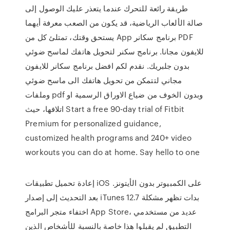
طريقة رائعة للتحرك عندما يتعذر عليك الوصول إلى
صالة الألعاب الرياضية، قد يكون من الصعب معرفة أيهما
يستحق وقتك، تمتلئ كل من App برنامج سكانر PDF
للايفون مجانا. برنامج سكنر لتحويل هاتفك لماسح ضوئي
بدون جلبريك. نقدم لكم افضل برنامج سكانر للايفون
مجاني لتتمكن من تحويل هاتفك الى ماسح ضوئي
وملفات pdf وبدون الخوف من ضياع الاوراق الرسمية او
اتلافها، حيث Start a free 90-day trial of Fitbit
Premium for personalized guidance,
customized health programs and 240+ video
workouts you can do at home. Say hello to one
إعادة تحميل تطبيقات iOS على الكمبيوتر بدون الأيتونز.
بعد التحديث إلى إصدار iTunes 12.7 بدات تظهر مشكلة
اختفاء متجر البرامج App Store، عديد من مستخدمي
التطبيق لم يقبلوا هذا خاصة بالنسبة للأشخاص الذين