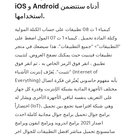
iOS و Android أدناه ستتضمن
استخدامها.
كيمياء 1 ث 08 تطبيقات على حساب الكتلة المولية
وكتلة المادة تحميل . كيمياء 1 ث 07 المول اضغط على
“التطبيقات”> “جميع التطبيقات”. هذا سيضعك في متجر
تطبيقات فيتبيت حيث يمكنك تصفح العروض. لتثبيت
تطبيق ، انقر فوق الرمز الخاص به ، ثم انقر فوق
“تثبيت”. يًعرّف إنترنت الأشياء (Internet of
Everything) بأنه مفهوم حاسوبي يُعبّرعن فكرة اتصال
مختلف الأجهزة المادية بشبكة الإنترنت وقدرة كل جهاز
على التعريف بنفسه لباقي الأجهزة الأخرى ويشار له
اختصاراً (IoT)، وهي شبكة افتراضية تجمع بين تحميل
برامج جوال تحميل برامج جوال مجانية كاملة احدث
اصدار 2021 برامج اندرويد وبرامج ايفون وبرامج
سامسونج تحميل مباشر افضل التطبيقات للجوال اخر