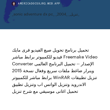
AMERICADOCSXJRQ.WEB.APP
_sonic adventure dx pc_ _2004_ _تنزيل_
تحميل برنامج تحويل صيغ الفيديو فرى مايك
فيديو للكمبيوتر برابط مباشر Freemake Video
Converter الإصدار -- تحميل البرنامج العالمى
وينرار ضاغط ملفات سريع وفعال نسخة 2015
برابط مباشر للكمبيوتر WinRAR تنزيل تطبيقات
الاندرويد وتنزيل الواتس اب وتنزيل تطبيق
تحميل اغانى موسيقي مع شرح تنزيل