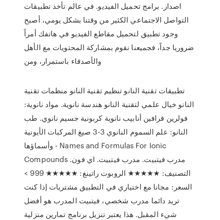
اصدار. برامج تحميل الفيديو. في عالم تأخذ تطبيقات
التواصل الاجتماعي الكثير من وقتنا بشكل يومي، أصبح
وجود تطبيق لتحميل مقاطع الفيديو في هاتفك أمراً
ضروريا جداً، فجميعنا نقوم بمشاركة المحتويات مع الأهل
والأصدقاء باستمرار، ومن
تطبيقات تقنية النانو تنظيم تقنية النانو منظمات تقنية
النانو خيال علمي لتقنية النانو هندسة نانوية. مواد نانوية:
فولرين قرافين أنابيب نانوية كربونية جسيم نانوي. طب
النانو: علم السموم النانوي 3-3 صيغ المركبات الأيونية
وأسماؤها - Names and Formulas For Ionic
Compounds مدرب فيتبيت. مدرب فيتبيت. اي فون.
التصنيف: ★★★★★ الروبوت راتينغ: ★★★★★ 999 >
السعر: مجانا مع اختياري في التطبيق مشتريات إذا كنت
تريد دائما مدرب شخصي، فيتبيت المدرب هو أفضل
شيء المقبل. هذا يعتبر تنزيل برنامج تمارين منزلية