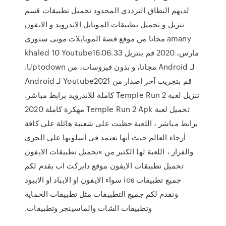
لديهم النطاق الترددي المحدود تحميل تطبيقات قسم
تنزيل و تحميل تطبيقات الموبايل الاندرويد و الايفون
مجانا من موقع قصة الموبايلات موبى ستورى amany
khaled 10 مارس، 2020 ‫قم بنتزيل Youtube16.06.33
لـ Android مجانا، و بدون فيروسات، من Uptodown.
قم بتجريب آخر إصدار من Youtube2021 لـ Android
تنزيل لعبة Temple Run 2 كاملة للاندرويد برابط مباشر.
تحميل لعبة Temple Run 2 Apk مهكرة كاملة 2020
برابط مباشر ، اللعبة حظيت على شعبية هائلة على كافة
أرجاء العالم حيث أنها تعتمد فى أسلوبها على الجرى
والفرار ، اللعبة لها الكثير من »تحميل تطبيقات الايفون
تحميل تطبيقات الايفون موقع دايركت اب يقدم لكم
جميع تطبيقات ios سواء الايفون او الايباد او الايبود
ونقدم لكم جميع التطبيقات مثل تطبيقات الحماية
وتطبيقات الشات والماسينجر وتطبيقات.