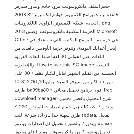
حجم الملف مايكروسوفت مزود خادم ويندوز سيرفر
2008 R2 قاعدة بيانات برامج الكمبيوتر خوادم الكمبيوتر
، الخادم, شبكة الكمبيوتر, الزاوية, الإلكترونيات png
الحزمة المكتبية مايكروسوفت أوفيس 2013 Microsoft
Office هي حزمة من البرامج المكتبية التي تساعدك في
إنجاز أعمالك اليومية، وتتوفر حزمة الأوفيس بالعديد من
اللغات تصل لحوالي 30 لغة أهمها اللغات العربية
والإنجليزية. How to use this ISO image النسخه
الجنسيه من الفيلم الشهير افاتار للكبار فقط + 30 على
اكثر من سيرفر السبت يوليو 16, 2016 10:31 pm من
طرف ba99ba80 » اقوى برنامج تحميل مجاني free
download manager+شرح التحميل بأقصى تحميل
ويندوز 7، 8 ، 10 تنزيل جميع اصدارات الويندوز 2020;
طرق سهلة جدا لـ زيادة سرعة النت tedata; تفعيل
ويندوز 7 بالصور ; تحميل كل اصدارات ويندوز xp iso;
تحميل ويندوز 7 من مايكروسوفت وميديا فاي ويندوز