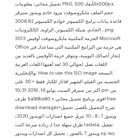
تحميل مجاني; معلومات PNG. الأبعاد 500x500px.
حجم الملف مايكروسوفت مزود خادم ويندوز سيرفر
2008 R2 قاعدة بيانات برامج الكمبيوتر خوادم الكمبيوتر
، الخادم, شبكة الكمبيوتر, الزاوية, الإلكترونيات png
الحزمة المكتبية مايكروسوفت أوفيس 2013 Microsoft
Office هي حزمة من البرامج المكتبية التي تساعدك في
إنجاز أعمالك اليومية، وتتوفر حزمة الأوفيس بالعديد من
اللغات تصل لحوالي 30 لغة أهمها اللغات العربية
والإنجليزية. How to use this ISO image النسخه
الجنسيه من الفيلم الشهير افاتار للكبار فقط + 30 على
اكثر من سيرفر السبت يوليو 16, 2016 10:31 pm من
طرف ba99ba80 » اقوى برنامج تحميل مجاني free
download manager+شرح التحميل بأقصى تحميل
ويندوز 7، 8 ، 10 تنزيل جميع اصدارات الويندوز 2020;
طرق سهلة جدا لـ زيادة سرعة النت tedata; تفعيل
ويندوز 7 بالصور ; تحميل كل اصدارات ويندوز xp iso;