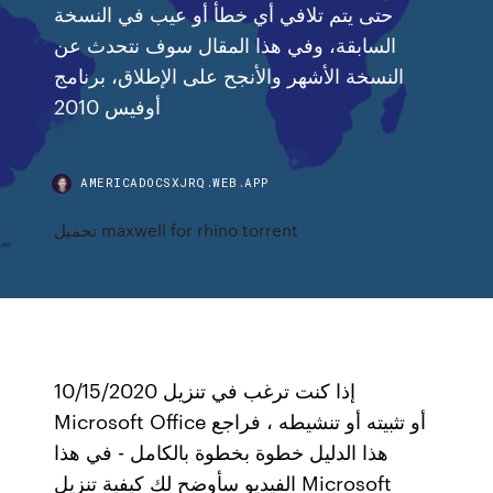
حتى يتم تلافي أي خطأ أو عيب في النسخة
السابقة، وفي هذا المقال سوف نتحدث عن
النسخة الأشهر والأنجح على الإطلاق، برنامج
أوفيس 2010
AMERICADOCSXJRQ.WEB.APP
تحميل maxwell for rhino torrent
10/15/2020 إذا كنت ترغب في تنزيل
Microsoft Office أو تثبيته أو تنشيطه ، فراجع
هذا الدليل خطوة بخطوة بالكامل - في هذا
الفيديو سأوضح لك كيفية تنزيل Microsoft