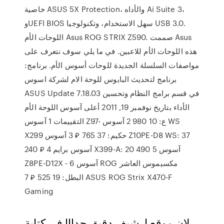
خاصية ASUS 5X Protection، والأداه Ai Suite 3،
وUEFI BIOS سهل الاستخدام، وتكنولوجيا USB 3.0.
اللوحات الأم Asus ROG STRIX Z590. صممت Asus
هذه اللوحات الأم للاعبين. في ما يلي سوف نتعرف على
مواصفات السلسلة الجديدة للوحات أسوس الأم. برنامج:
برنامج لتحديث البايوس للوحة الام لشركة اسوس
ASUS Update 7.18.03 في قسم برامج النظام وتحسين
الأداء بتاريخ ‏نوفمبر 19, 2011 أعلى آسوس اللوحة الأم
التقييمات 1 آسوس Z97- ع: 10 980 2 آسوس WS
X299 حكيم: 37 765 ₽ 3 آسوس Z10PE-D8 WS: 37
240 ₽ 4 آسوس برايم X399-A: 20 490 5 آسوس
Z8PE-D12X - 6 آسوس ROG مكسيموس العاشر
البطل: 19 525 ₽ 7 ASUS ROG Strix X470-F
Gaming
لان موقع ارشيف دقيق جدااا في كتابة