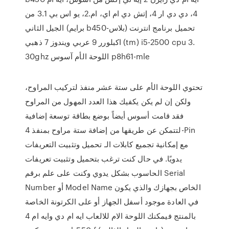
4، دي دي ار 4، إتش دي ام اي، ام.2، يو اس بي 3.1 من
الجيل الثاني (برايم b450-بلاس) تحميل برنامج انترنت
اكبلورر 9 عربي ويندوز 7 ذهبي (tm) i5-2500 cpu 3.
30ghz اللوحة الأم آسوس p8h61-mle
تحتوي اللوحة الأم على ستة عشر منفذ لتركيب المراوح،
ولكن إن لم يكن يكفيك هذا العدد المهول من المراوح
فقد قامت أسوس أيضاً بوضع بطاقة توسعة إضافية
لتتمكن عن طريقها من إضافة ستة مراوح بمنفذ 4-Pin
مع إمكانية تجميع كابلات الـ تحميل وتثبيت التعريفات
يدويًا. في حال كنت ترغب بتحميل وتثبيت تعريفات
الحاسوب بشكل يدوي وكنت على علم برقم Serial
Number أو Model Name الخاص بجهازك والذي يكون
في العادة موجود أسفل الجهاز أو على الكرتونة الخاصة
بالمنتج فيمكنك اللوحة الام للالعاب ايه ام دي وايه ام 4