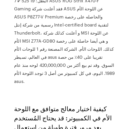
البطل: 19 525 ₽ 7 ASUS ROG Strix X470-F
Gaming فقد أعلنت شركة ASUS عن اللوحة الأم
ASUS P8Z77-V Premium والحاصله على رخصة
رسمية من شركة إنتل Intel-certified board لتقنية
Thunderbolt، و أعلنت كذلك شركة MSI عن اللوحة
الأم MSI Z77A-GD80 و هي أيضا حاصلة على رخصة
كذلك. اللوحات الأم. الشركة المصنعة رقم 1 للوحات الأم
في العالم، تسيطر asus تقريبا على 40٪ من حصة
السوق. وقد تم بيع أكثر من 420,000,000 لوحه منذ عام
1989. اليوم، في كل كمبيوتر من أصل 3 توجد اللوحة الأم
asus.
كيفية اختيار معالج متوافق مع اللوحة
الأم في الكمبيوتر: قد يحتاج المُستخدم
بعد مرور فترة طويلة من استعمال