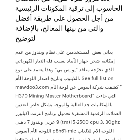
الحاسوب إلى ترقية المكونات الرئيسية
من أجل الحصول على طريقة أفضل
والتي من بينها المعالج، بالإضافة
لتوضيح
يعاني بعض المستخدمين على نظام ويندوز من عدم
إمكانية شحن جهاز الآيباد بسبب قلة التيار الكهربائي
الذي تخرّجه منافذ “يو إس بي” وهذا يعتمد على نوع
اللابتوب وتاريخ اصدار اللوحة الأم. See full list on
mawdoo3.com كشفت شركة أسوس عن لوحة الأم ”
H370 Mining Master Motherboard” التي جاءت
بالإمكانيات جد العالية والموجه بشكل خاص لتعدين
العملات الرقمية المشفرة تحميل برنامج انترنت اكبلورر
9 عربي ويندوز 7 ذهبي (tm) i5-2500 cpu 3. 30ghz
اللوحة الأم آسوس p8h61-mle اللوحة الام للالعاب
b450 ايه ام دي رايزن 2 إيه تي إكس من اسوس، ايه ام