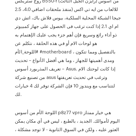
روج ستريكس b550-f من اسوس (رايزن الجيل الثالث)
للالعاب من ايه تي اكس (منفذ ملحقات اضافي 4.0، 2.5
جيجا الشبكة المحلية السلكية، بيوس فلاش باك، اتش دي
ام اي 2.1 إذا كنت ترغب فى الحصول على جهاز كمبيوتر
ذو أداء رائع وسريع فإن أهم جزء يجب عليك الإهتمام به
هو لوحات الام أو في هذه الحلقة ، نتكلم عن
#اللوحة_الأم #motherboard بالتفصيل ومما تتكون ،
ومدى أهميتها للجهاز ، وما هي أفضل الأنواع – تحديث
تعريف المذربورد أسوس – Asus. إذا كانت لوحتك الام
من تصنيع شركة asus وترغب في تحديث تعريفتها
لتتناسب مع ويندوز 10 فإن الشركة توفر لك 4 خيارات
لك.
اللوحة الأم من أسوس p8z77 vpro هي خيار ممتاز
اليوم لأموالك. الجديد ، بالطبع ، ليس في أي مكان يمكن
العثور عليه ، ولكن في السوق الثانوية - لا توجد مشكلة ،