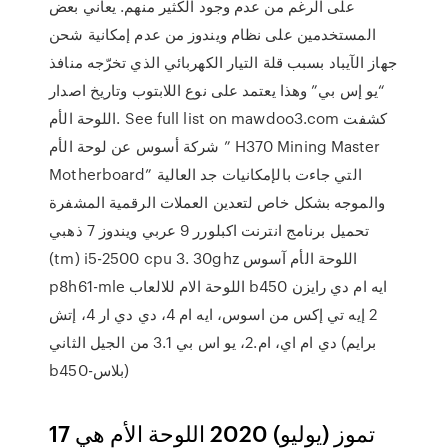
على الرغم من عدم وجود الكثير منهم. يعاني بعض
المستخدمين على نظام ويندوز من عدم إمكانية شحن
جهاز الآيباد بسبب قلة التيار الكهربائي الذي تخرّجه منافذ
“يو إس بي” وهذا يعتمد على نوع اللابتوب وتاريخ اصدار
اللوحة الأم. See full list on mawdoo3.com كشفت
شركة أسوس عن لوحة الأم ” H370 Mining Master
Motherboard” التي جاءت بالإمكانيات جد العالية
والموجه بشكل خاص لتعدين العملات الرقمية المشفرة
تحميل برنامج انترنت اكبلورر 9 عربي ويندوز 7 ذهبي
(tm) i5-2500 cpu 3. 30ghz اللوحة الأم آسوس
p8h61-mle اللوحة الام للالعاب b450 ايه ام دي رايزن
2 إيه تي إكس من اسوس، ايه ام 4، دي دي ار 4، إتش
دي ام اي، ام.2، يو اس بي 3.1 من الجيل الثاني (برايم
b450-بلاس)
17 تموز (يوليو) 2020 اللوحة الأم هي