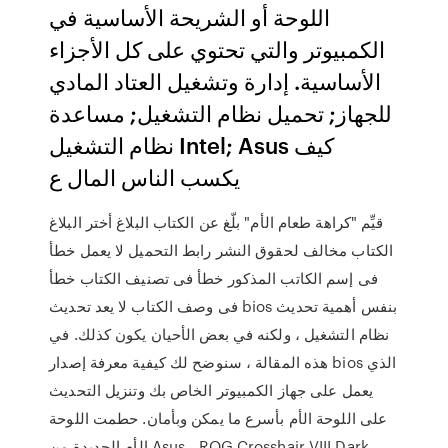
اللوحة أو الشريحة الأساسية في
الكمبيوتر والتي تحتوي على كل الأجزاء
الأساسية. إدارة وتشغيل العتاد المادي
للجهاز; تحميل نظام التشغيل; مساعدة
نظام التشغيل Intel; Asus كيف
يكسب الناس المال ع
قيِّم "كراهة طعام الأم" بلّغ عن الكتاب البلاغ أختر البلاغ
الكتاب مخالف لحقوق النشر رابط التحميل لا يعمل خطأ
فى إسم الكاتب المذكور خطأ فى تصنيف الكتاب خطأ
فى وصف الكتاب لا يعد تحديث bios بنفس أهمية تحديث
نظام التشغيل ، ولكنه في بعض الأحيان يكون كذلك. في
هذه المقالة ، سنوضح لك كيفية معرفة إصدار bios الذي
يعمل على جهاز الكمبيوتر الخاص بك وتنزيل التحديث
على اللوحة الأم بأسرع ما يمكن وبأمان. حطمت اللوحة
الأم الجديدة من Asus ، ROG Crosshair VIII Dark