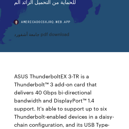
للحماية من التحميل الزائد الم
AMERICADOCSXJRQ.WEB.APP
جامعة أشفورد pdf download
ASUS ThunderboltEX 3-TR is a
Thunderbolt™ 3 add-on card that
delivers 40 Gbps bi-directional
bandwidth and DisplayPort™ 1.4
support. It's able to support up to six
Thunderbolt-enabled devices in a daisy-
chain configuration, and its USB Type-